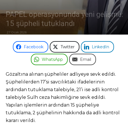
Odası
PAPEL operasyonunda yeni gelişme:
15 şüpheli tutuklandı
27 Ocak 2026
Facebook
Twitter
LinkedIn
WhatsApp
Email
Gözaltına alınan şüpheliler adliyeye sevk edildi.
Şüphelilerden 17’si savcılıktaki ifadelerinin
ardından tutuklama talebiyle, 21’i ise adli kontrol
talebiyle Sulh ceza hakimliğine sevk edildi.
Yapılan işlemlerin ardından 15 şüpheliye
tutuklama, 2 şüphelinin hakkında da adli kontrol
kararı verildi.