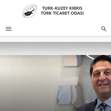
Türk
Kıbrıs
Türk
Ticaret