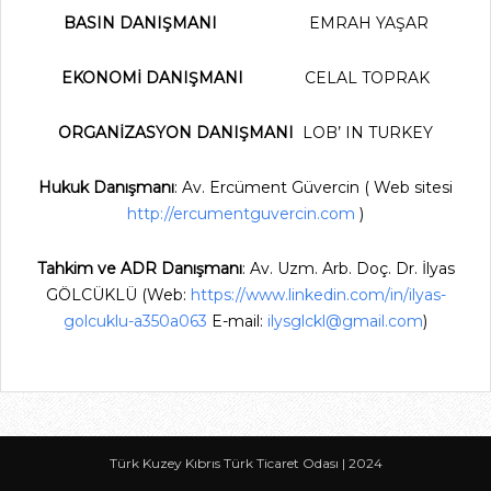
BASIN DANIŞMANI
EMRAH YAŞAR
EKONOMİ DANIŞMANI
CELAL TOPRAK
ORGANİZASYON DANIŞMANI
LOB’ IN TURKEY
Hukuk Danışmanı
: Av. Ercüment Güvercin ( Web sitesi
http://ercumentguvercin.com
)
Tahkim ve ADR Danışmanı
: Av. Uzm. Arb. Doç. Dr. İlyas
GÖLCÜKLÜ (Web:
https://www.linkedin.com/in/ilyas-
golcuklu-a350a063
E-mail:
ilysglckl@gmail.com
)
Türk Kuzey Kıbrıs Türk Ticaret Odası | 2024