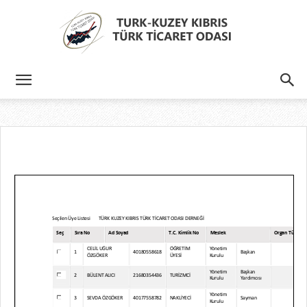
Türk
Kıbrıs
Türk
Ticaret