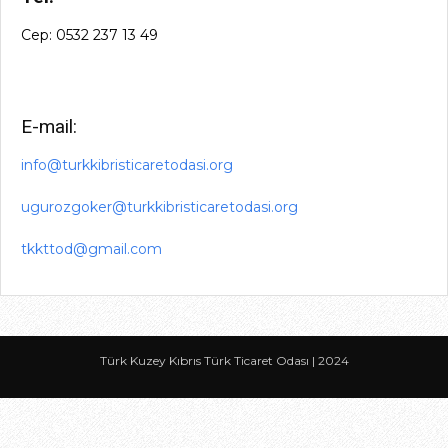
Cep: 0532 237 13 49
Odası
E-mail:
info@turkkibristicaretodasi.org
ugurozgoker@turkkibristicaretodasi.org
tkkttod@gmail.com
Türk Kuzey Kıbrıs Türk Ticaret Odası | 2024