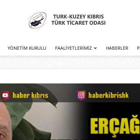
YÖNETIM KURULU
FAALIYETLERIMIZ
HABERLER
P
Türk
Kıbrıs
Türk