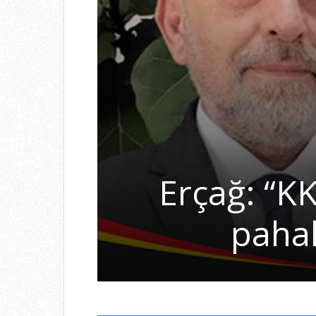
Erçağ: “K
pahal