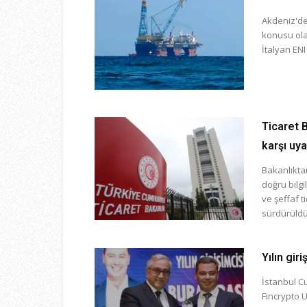
Akdeniz'de
konusu olan
İtalyan ENI
Ticaret B
karşı uya
Bakanlıkta
doğru bilg
ve şeffaf t
sürdürüldüğ
Yılın gir
İstanbul Cu
Fincrypto 