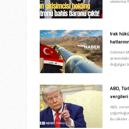
sitelerine 
Irak hükü
hatların
Gökmen Mer
arasındaki
doğalgaz tra
ABD, Tür
vergileri
ABD, zorunl
çoğunluğun
Bu ülkeler 