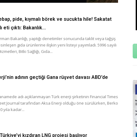
ebap, pide, kıymalı börek ve sucukta hile! Sakatat
 eti çıktı: Bakanlık...
rman Bakanlığı, yaptığı denetimler sonucunda taklit veya tağşiş
esinleşen gıda ürünlerine ilişkin yeni listeyi yayımladı. 5996 sayılı
zmetleri, Bitki Sağlığı, Gıda...
rji’nin adının geçtiği Gana rüşvet davası ABD’de
anamede adı açıklanmayan Türk enerji şirketinin Financial Times
reet Journal tarafından Aksa Enerji olduğu öne sürülürken, Berko
 yıla kadar...
 Türkiye’yi kızdıran LNG projesi başlıyor