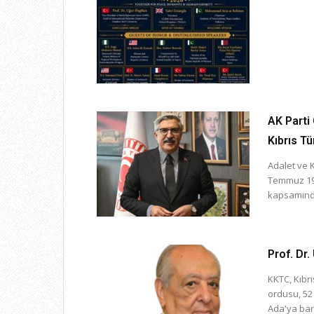
AK Parti
Kıbrıs T
Adalet ve 
Temmuz 197
kapsamında
Prof. Dr.
KKTC, Kıbrı
ordusu, 52 
Ada'ya barı