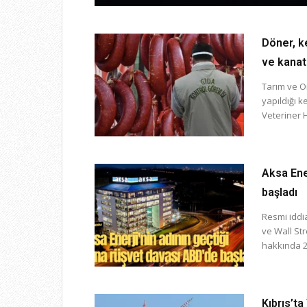
Döner, k
ve kanatlı
Tarım ve O
yapıldığı k
Veteriner Hi
Aksa Ene
başladı
Resmi iddi
ve Wall St
hakkında 20
Kıbrıs’ta