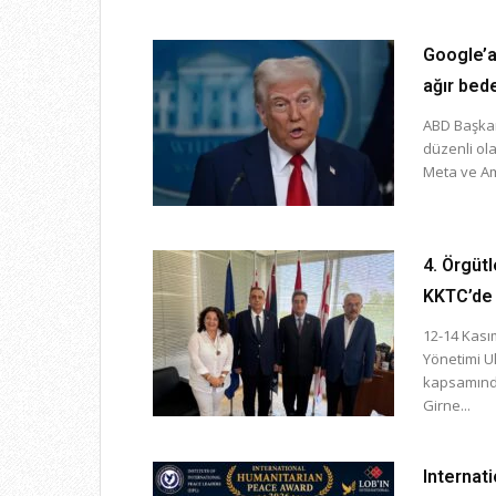
Google’a
ağır bed
ABD Başkan
düzenli ola
Meta ve Am
4. Örgütl
KKTC’de
12-14 Kası
Yönetimi Ul
kapsamında 
Girne...
Internat