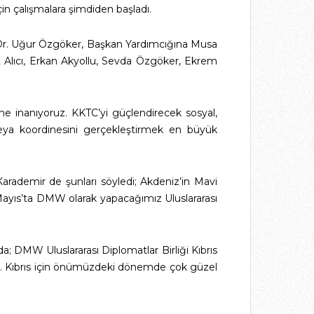
in çalışmalara şimdiden başladı.
. Dr. Uğur Özgöker, Başkan Yardımcığına Musa
t Alıcı, Erkan Akyollu, Sevda Özgöker, Ekrem
e inanıyoruz. KKTC’yi güçlendirecek sosyal,
eya koordinesini gerçekleştirmek en büyük
ademir de şunları söyledi; Akdeniz’in Mavi
 Mayıs’ta DMW olarak yapacağımız Uluslararası
a; DMW Uluslararası Diplomatlar Birliği Kıbrıs
di. Kıbrıs için önümüzdeki dönemde çok güzel