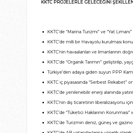
KKTC PROJELERLE GELECEĞİNİ ŞEKİLLE
KKTC’de “Marina Turizmi” ve “Yat Limanı” 
KKTC’de milli bir Havayolu kurulması kon
KKTC’nin havaalanları ve limanlarının doğrud
KKTC’de “Organik Tarımın” geliştirilip, yay
Türkiye’den adaya giden suyun PPP Kamu-Öz
KKTC iç piyasasında “Serbest Rekabet” or
KKTC’de yenilenebilir enerji alanında yatı
KKTC’nin dış ticaretinin liberalizasyonu içi
KKTC’de “Tüketici Haklarının Korunması” i
KKTC’de Turizmin deniz, güneş ve gazino tur
KKTC’de AB vatandaşlarına yönelik olarak “