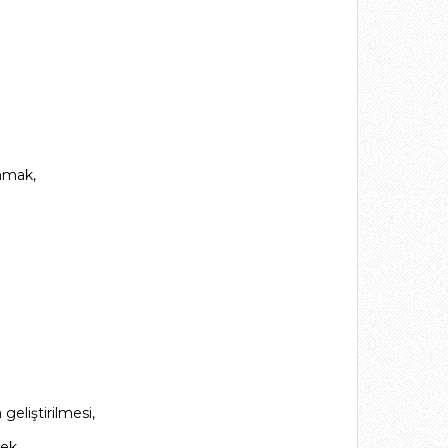
unmak,
geliştirilmesi,
ek,