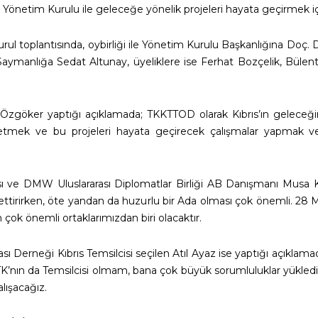
 Yönetim Kurulu ile geleceğe yönelik projeleri hayata geçirmek iç
l toplantısında, oybirliği ile Yönetim Kurulu Başkanlığına Doç
Saymanlığa Sedat Altunay, üyeliklere ise Ferhat Bozçelik, Bülen
Ticaret
 Özgöker yaptığı açıklamada; TKKTTOD olarak Kıbrıs’ın geleceğin
üretmek ve bu projeleri hayata geçirecek çalışmalar yapmak v
Odası
ve DMW Uluslararası Diplomatlar Birliği AB Danışmanı Musa Kar
am ettirirken, öte yandan da huzurlu bir Ada olması çok önemli. 28
 çok önemli ortaklarımızdan biri olacaktır.
Derneği Kıbrıs Temsilcisi seçilen Atıl Ayaz ise yaptığı açıklamad
STK’nın da Temsilcisi olmam, bana çok büyük sorumluluklar yükle
lışacağız.