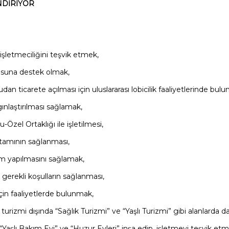
NDİRİYOR
işletmeciliğini teşvik etmek,
usuna destek olmak,
an ticarete açılması için uluslararası lobicilik faaliyetlerinde bul
gınlaştırılması sağlamak,
el Ortaklığı ile işletilmesi,
tamının sağlanması,
rım yapılmasını sağlamak,
n gerekli koşulların sağlanması,
çin faaliyetlerde bulunmak,
izmi dışında “Sağlık Turizmi” ve “Yaşlı Turizmi” gibi alanlarda da 
Yaşlı Bakım Evi” ve “Huzur Evleri” inşa edip, işletmeyi teşvik etm