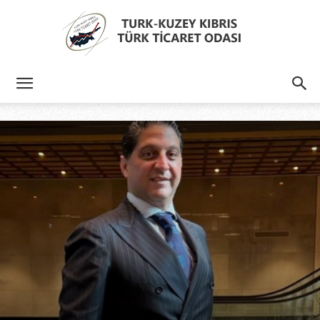
Türk
Kıbrıs
Türk
Ticaret