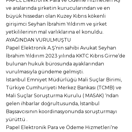
PAPEL Elektronik Para ve Ödeme Hizmetleri AŞ
ve aralarında şirketin kurucularından ve en
büyük hissedarı olan Kuzey Kıbrıs kökenli
girişimci Seyhan İbrahim Yıldırım ve şirket
yetkililerinin mal varlıklarına el konuldu.
AYAĞINDAN VURULMUŞTU
Papel Elektronik A.Ş’nin sahibi Avukat Seyhan
İbrahim Yıldırım 2023 yılında KKTC Kıbrıs Girne’de
bulunan hukuk bürosunda ayaklarından
vurulmasıyla gündeme gelmişti.
İstanbul Emniyet Müdürlüğü Mali Suçlar Birimi,
Türkiye Cumhuriyeti Merkez Bankası (TCMB) ve
Mali Suçlar Soruşturma Kurulu ( MASAK) ‘ndan
gelen ihbarlar doğrultusunda, İstanbul
Başsavcısının koordinasyonunda soruşturmayı
yürüttü .
Papel Elektronik Para ve Ödeme Hizmetleri’ne