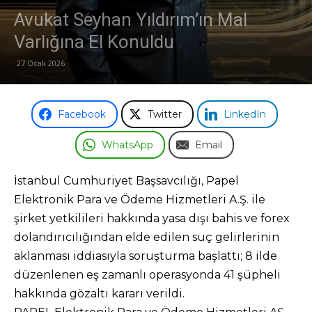
Avukat Seyhan Yıldırım’ın Mal
Odası
Varlığına El Konuldu
27 Ocak 2026
Facebook
Twitter
LinkedIn
WhatsApp
Email
İstanbul Cumhuriyet Başsavcılığı, Papel
Elektronik Para ve Ödeme Hizmetleri A.Ş. ile
şirket yetkilileri hakkında yasa dışı bahis ve forex
dolandırıcılığından elde edilen suç gelirlerinin
aklanması iddiasıyla soruşturma başlattı; 8 ilde
düzenlenen eş zamanlı operasyonda 41 şüpheli
hakkında gözaltı kararı verildi.