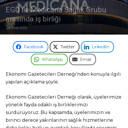
EGD ile Medicana Sağlık Grubu
Odası
arasında iş birliği
28 Ocak 2026
Facebook
Twitter
LinkedIn
WhatsApp
Email
Ekonomi Gazetecileri Derneği’nden konuyla ilgili
yapılan açıklama şöyle;
Ekonomi Gazetecileri Derneği olarak, üyelerimize
yönelik fayda odaklı iş birliklerimizi
sürdürüyoruz. Bu kapsamda, üyelerimizin ve
birinci derece yakınlarının sağlık hizmetlerine
daha kolay, hızlı ve avantajlı koşullarda erişimini