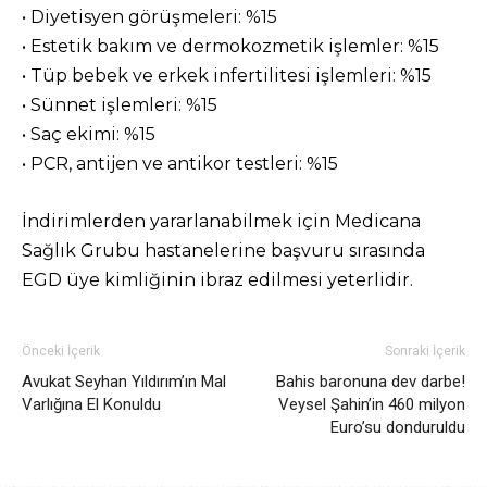
• Diyetisyen görüşmeleri: %15
• Estetik bakım ve dermokozmetik işlemler: %15
• Tüp bebek ve erkek infertilitesi işlemleri: %15
• Sünnet işlemleri: %15
• Saç ekimi: %15
• PCR, antijen ve antikor testleri: %15
İndirimlerden yararlanabilmek için Medicana
Sağlık Grubu hastanelerine başvuru sırasında
EGD üye kimliğinin ibraz edilmesi yeterlidir.
Önceki İçerik
Sonraki İçerik
Avukat Seyhan Yıldırım’ın Mal
Bahis baronuna dev darbe!
Varlığına El Konuldu
Veysel Şahin’in 460 milyon
Euro’su donduruldu