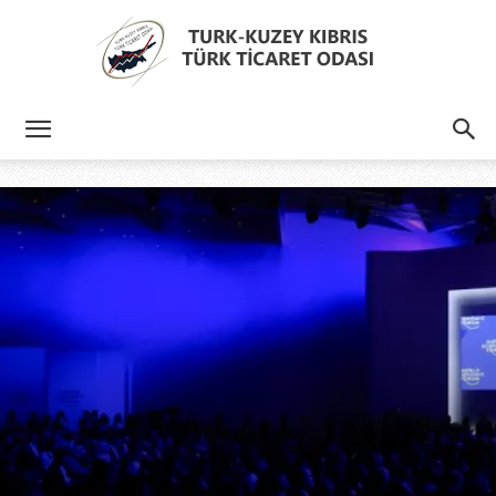
Türk
Kıbrıs
Türk
Ticaret