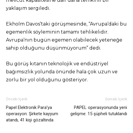
mevcut kapasitesine dair daha temkinli bir
yaklaşım sergiledi.
Ekholm Davos’taki görüşmesinde, “Avrupa’daki bu
egemenlik söyleminin tamamı tehlikelidir.
Avrupa’nın bugün egemen olabilecek yeteneğe
sahip olduğunu düşünmüyorum” dedi.
Bu görüş kıtanın teknolojik ve endüstriyel
bağımsızlık yolunda önünde hala çok uzun ve
zorlu bir yol olduğunu gösteriyor.
Önceki İçerik
Sonraki İçerik
Papel Elektronik Para’ya
PAPEL operasyonunda yeni
operasyon: Şirkete kayyum
gelişme: 15 şüpheli tutuklandı
atandı, 41 kişi gözaltında