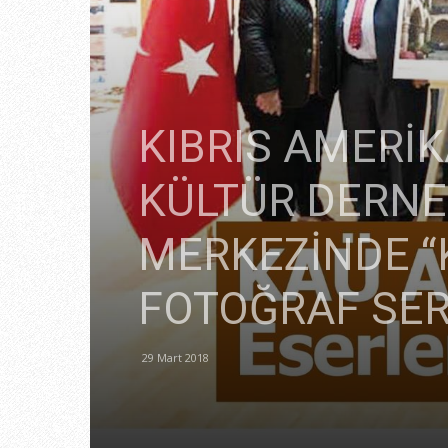
KIBRIS AMERİK
KÜLTÜR DERNEĞ
MERKEZİNDE “K
FOTOĞRAF SERG
29 Mart 2018