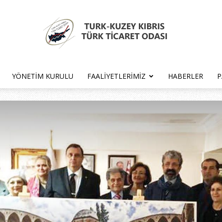
YÖNETIM KURULU
FAALIYETLERIMIZ
HABERLER
P
Türk
Kıbrıs
Türk