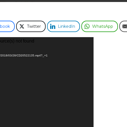
ebook
Twitter
LinkedIn
WhatsApp
ource(s) not found
ream/2018/03/28/CD20522135.mp4?_=1