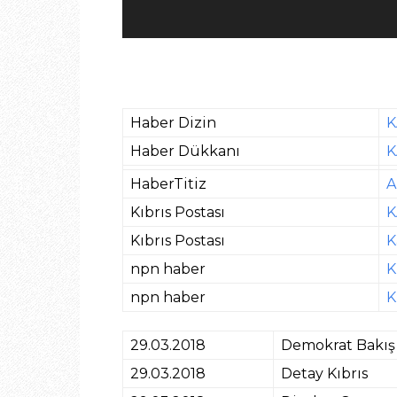
Haber Dizin
K
Haber Dükkanı
K
HaberTitiz
A
Kıbrıs Postası
K
Kıbrıs Postası
K
npn haber
K
npn haber
K
29.03.2018
Demokrat Bakış 
29.03.2018
Detay Kıbrıs