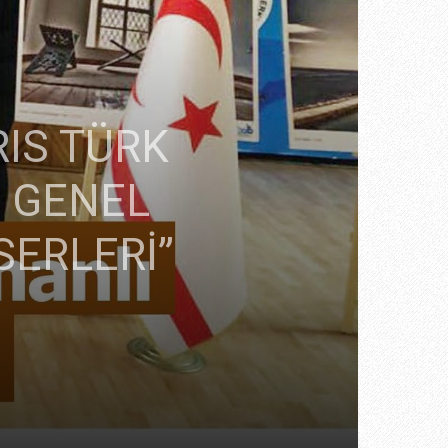
RIS TÜRK
İ GENEL
SERLERİ”