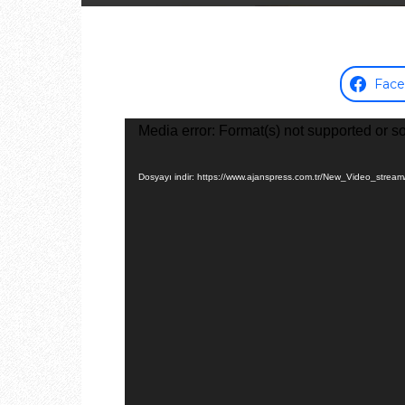
Fac
Video
Media error: Format(s) not supported or s
oynatıcı
Dosyayı indir: https://www.ajanspress.com.tr/New_Video_st