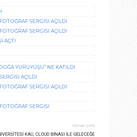
İ
 FOTOĞRAF SERGİSİ AÇILDI
 FOTOĞRAF SERGİSİ AÇILDI
İ AÇTI
N DOĞA YÜRÜYÜŞÜ” NE KATILDI
SERGİSİ AÇILDI
 FOTOĞRAF SERGİSİ AÇILDI
” FOTOĞRAF SERGİSİ
Sonraki İçerik
NİVERSİTESİ KAÜ, CLOUD BİNASI İLE GELECEĞE