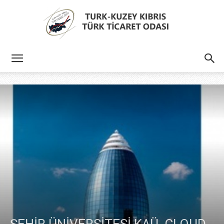
Türk
Kıbrıs
Türk
Ticaret