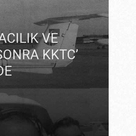
ACILIK VE
SONRA KKTC’
DE