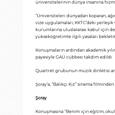
üniversitelerinin dünya insanına hiz
“Üniversiteleri dünyadan koparan, ağır
vize uygulamaları, KKTC’deki yerleşik 
kurumlarına uluslararası kabul için d
yükseköğretimle ilgili yasaları beklet
Konuşmaların ardından akademik yılın 
payesiyle GAÜ cübbesi takdim edildi.
Quartret grubunun müzik dinletisi ard
Şoray’a, “Balıkçı Kız” sinema filminde
Şoray
Konuşmasına “Benim için eğitim, okul,