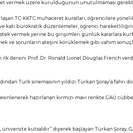
met vermek üzere kurulduğunun unutulmaması gerektiği
laşan TC-KKTC muhaceret kuralları, öğrencilere yönelik 
ve katı bürokratik düzenlemeler, öğrenci hareketliliğin
estek vermek yerine bu girişimleri günlük kararlara ku
mek ve sorunların ateşini körüklemek gibi vahim sonuçla
ilk dersini Prof. Dr. Ronald Lionel Douglas French verd
ından Türk sinemasının yıldızı Türkan Şoray’a fahri do
n esinlenerek hazırlanan kırmızı-mavi renkte GAÜ cübbesi
 üniversite kutsaldır” diyerek başlayan Türkan Şoray, 