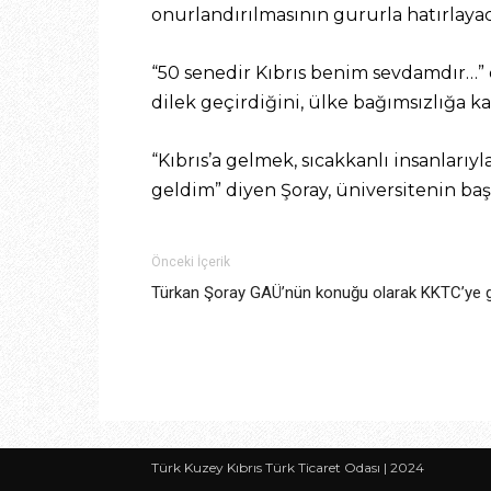
onurlandırılmasının gururla hatırlayac
“50 senedir Kıbrıs benim sevdamdır…” d
dilek geçirdiğini, ülke bağımsızlığa k
“Kıbrıs’a gelmek, sıcakkanlı insanlar
geldim” diyen Şoray, üniversitenin başa
Önceki İçerik
Türkan Şoray GAÜ’nün konuğu olarak KKTC’ye g
Türk Kuzey Kıbrıs Türk Ticaret Odası | 2024