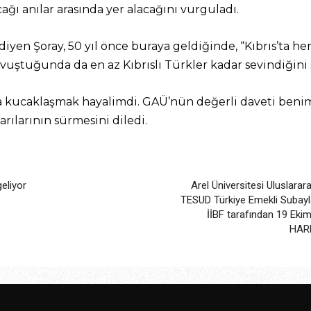
ağı anılar arasında yer alacağını vurguladı.
iyen Şoray, 50 yıl önce buraya geldiğinde, “Kıbrıs’ta her
avuştuğunda da en az Kıbrıslı Türkler kadar sevindiğini 
ıyla kucaklaşmak hayalimdi. GAÜ’nün değerli daveti ben
rılarının sürmesini diledi.
eliyor
Arel Üniversitesi Uluslarar
TESUD Türkiye Emekli Subayla
İİBF tarafından 19 Ek
HARE