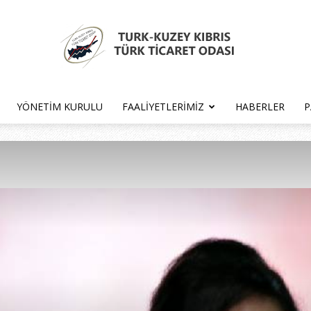
YÖNETIM KURULU
FAALIYETLERIMIZ
HABERLER
P
Türk
Kıbrıs
Türk