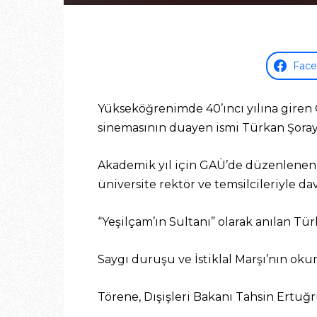
Fac
Yükseköğrenimde 40’ıncı yılına giren 
sinemasının duayen ismi Türkan Şoray’
Akademik yıl için GAÜ’de düzenlenen tö
üniversite rektör ve temsilcileriyle dave
“Yeşilçam’ın Sultanı” olarak anılan Tü
Saygı duruşu ve İstiklal Marşı’nın oku
Törene, Dışişleri Bakanı Tahsin Ertuğr