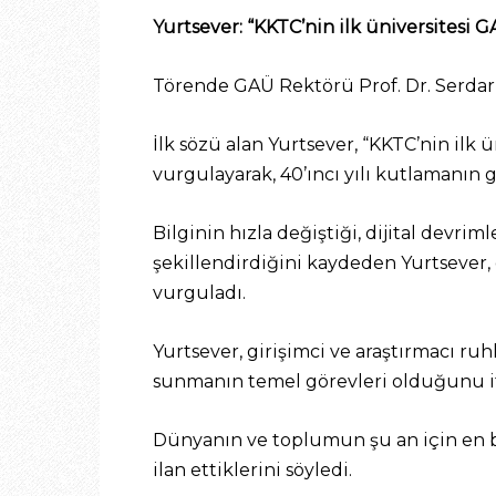
Yurtsever: “KKTC’nin ilk üniversitesi
Törende GAÜ Rektörü Prof. Dr. Serda
İlk sözü alan Yurtsever, “KKTC’nin il
vurgulayarak, 40’ıncı yılı kutlamanın 
Bilginin hızla değiştiği, dijital devri
şekillendirdiğini kaydeden Yurtsever, 
vurguladı.
Yurtsever, girişimci ve araştırmacı ru
sunmanın temel görevleri olduğunu if
Dünyanın ve toplumun şu an için en bü
ilan ettiklerini söyledi.