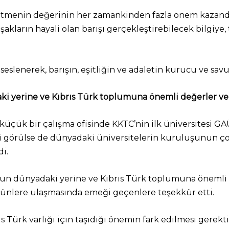
a etmenin değerinin her zamankinden fazla önem kazand
kların hayali olan barışı gerçekleştirebilecek bilgiye, t
slenerek, barışın, eşitliğin ve adaletin kurucu ve savun
i yerine ve Kıbrıs Türk toplumuna önemli değerler ve 
çük bir çalışma ofisinde KKTC’nin ilk üniversitesi GA
bi görülse de dünyadaki üniversitelerin kuruluşunun ço
i.
nun dünyadaki yerine ve Kıbrıs Türk toplumuna önemli d
günlere ulaşmasında emeği geçenlere teşekkür etti.
s Türk varlığı için taşıdığı önemin fark edilmesi gerek