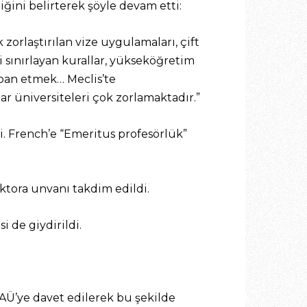
ni belirterek şöyle devam etti:
zorlaştırılan vize uygulamaları, çift
i sınırlayan kurallar, yükseköğretim
rban etmek… Meclis’te
r üniversiteleri çok zorlamaktadır.”
i. French’e “Emeritus profesörlük”
ktora unvanı takdim edildi.
 de giydirildi.
GAÜ’ye davet edilerek bu şekilde