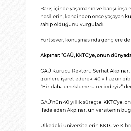
Barış içinde yaşamanın ve barışı inş
nesillerin, kendinden önce yaşayan kuşa
sahip olduğunu vurguladı.
Yurtsever, konuşmasında gençlere de se
Akpınar: “GAÜ, KKTC’ye, onun dünyadak
GAÜ Kurucu Rektörü Serhat Akpınar, kü
günlere işaret ederek, 40 yıl uzun gi
“Biz daha emekleme sürecindeyiz” ded
GAÜ’nün 40 yıllık süreçte, KKTC’ye, o
ifade eden Akpınar, üniversitenin bu
Ülkedeki üniversitelerin KKTC ve Kıbrı