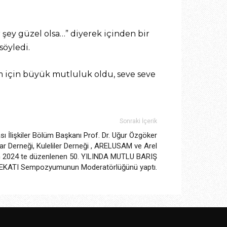
 şey güzel olsa…” diyerek içinden bir
söyledi.
im için büyük mutluluk oldu, seve seve
Sonraki İçerik
ası İlişkiler Bölüm Başkanı Prof. Dr. Uğur Özgöker
r Derneği, Kuleliler Derneği , ARELUSAM ve Arel
im 2024 te düzenlenen 50. YILINDA MUTLU BARIŞ
KATI Sempozyumunun Moderatörlüğünü yaptı.