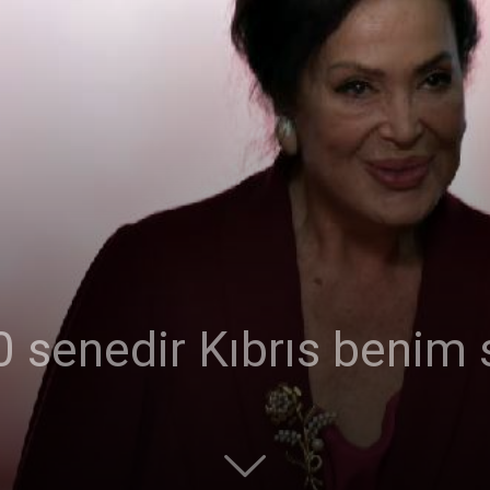
Ticaret
Odası
0 senedir Kıbrıs benim