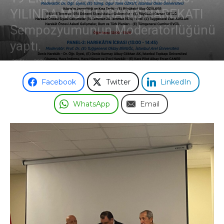
YILINDA MUTLU BARIŞ HAREKATI
Odası
Sempozyumunun Moderatörlüğünü
yaptı.
20 Ekim 2024
Facebook
Twitter
LinkedIn
WhatsApp
Email