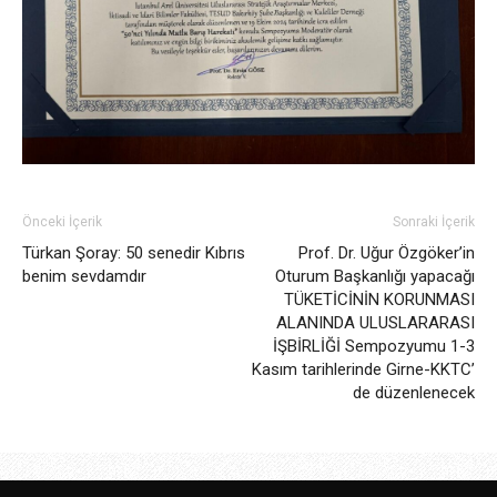
Önceki İçerik
Sonraki İçerik
Türkan Şoray: 50 senedir Kıbrıs
Prof. Dr. Uğur Özgöker’in
benim sevdamdır
Oturum Başkanlığı yapacağı
TÜKETİCİNİN KORUNMASI
ALANINDA ULUSLARARASI
İŞBİRLİĞİ Sempozyumu 1-3
Kasım tarihlerinde Girne-KKTC’
de düzenlenecek