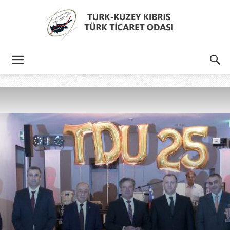
Türk
Kıbrıs
Türk
Ticaret