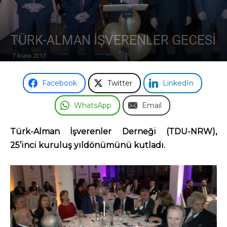
Odası
TÜRK-ALMAN İŞVERENLER GECESİ
7 Aralık 2017
Facebook
Twitter
LinkedIn
WhatsApp
Email
Türk-Alman İşverenler Derneği (TDU-NRW),
25’inci kuruluş yıldönümünü kutladı.