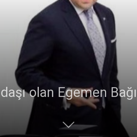
Ticaret
Odası
daşı olan Egemen Bağış’