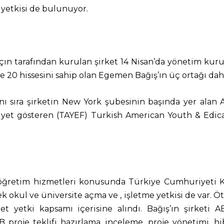
 yetkisi de bulunuyor.
ın tarafından kurulan şirket 14 Nisan’da yönetim kurulu
zde 20 hissesini sahip olan Egemen Bağış’ın üç ortağı d
anı sıra şirketin New York şubesinin başında yer ala
liyet gösteren (TAYEF) Turkish American Youth & Edic
e öğretim hizmetleri konusunda Türkiye Cumhuriyeti K
ek okul ve üniversite açma ve , işletme yetkisi de var
ket yetki kapsamı içerisine alındı. Bağış’ın şirketi A
“AB proje teklifi hazırlama, inceleme, proje yönetimi, 