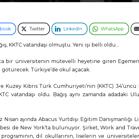
ebook
Twitter
LinkedIn
WhatsApp
ış, KKTC vatandaşı olmuştu. Yeni işi belli oldu…
ta bir üniversitenin mütevelli heyetine giren Egemen
ci götürecek. Türkiye’de okul açacak.
re Kuzey Kıbrıs Türk Cumhuriyeti’nin (KKTC) 34’ünc
KTC vatandaşı oldu. Bağış aynı zamanda adadaki Ulusl
z Nisan ayında Abacus Yurtdışı Eğitim Danışmanlığı Lim
ubesi de New York’ta bulunuyor. Şirket, Work and Trav
rogramının, dil okullarının, liselerin ve üniversiteler