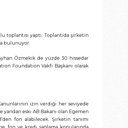
 toplantısı yaptı. Toplantıda şirketin
aha bulunuyor.
n Ayhan Özmekik de yüzde 30 hissedar
ation Foundation Vakfı Başkanı olarak
anunlarının izin verdiği her seviyede
. Öte yandan eski AB Bakanı olan Egemen
B’den fon alabilecek. Şirketin tanımı
hibe, fon ve kredi sağlama konularında