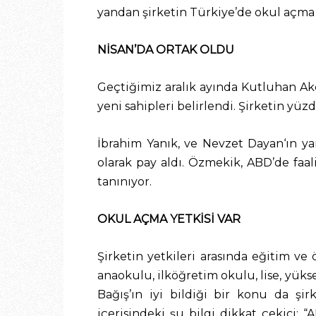
yandan şirketin Türkiye’de okul açma
NİSAN’DA ORTAK OLDU
Geçtiğimiz aralık ayında Kutluhan Akç
yeni sahipleri belirlendi. Şirketin yü
İbrahim Yanık, ve Nevzet Dayan‘ın y
olarak pay aldı. Özmekik, ABD’de faa
tanınıyor.
OKUL AÇMA YETKİSİ VAR
Şirketin yetkileri arasında eğitim v
anaokulu, ilköğretim okulu, lise, yüks
Bağış’ın iyi bildiği bir konu da şir
içerisindeki şu bilgi dikkat çekici: 