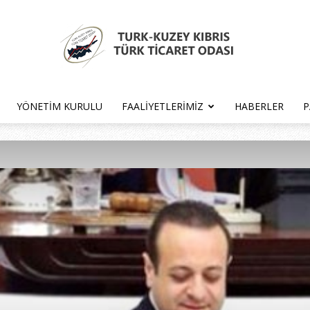
YÖNETIM KURULU
FAALIYETLERIMIZ
HABERLER
P
Türk
Kıbrıs
Türk