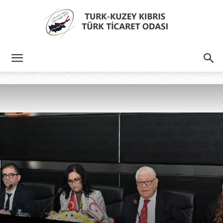
Türk
Kıbrıs
Türk
Ticaret