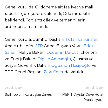
Genel kurulda, 61. döneme ait faaliyet ve mali
raporlar görüşülerek aklandı, Oda murakıbı
belirlendi. Toplantı dilek ve temennilerin
ardından tamamlandı.
Genel kurula, Cumhurbaşkanı
Tufan Erhürman
,
Ana Muhalefet
CTP
Genel Başkan Vekili
Erkut
Şahali
, Maliye Bakanı
Özdemir Berova
, Ekonomi
ve Enerji Bakanı
Olgun Amcaoğlu
, Çalışma ve
Sosyal Güvenlik Bakanı
Oğuzhan Hasipoğlu
ve
TDP Genel Başkanı
Zeki Çeler
de katıldı.
Önceki İçerik
Sonraki İçerik
Sivil Toplum Kuruluşları Zirvesi
MERİT Crystal Cove Hotel
Yenileniyor…