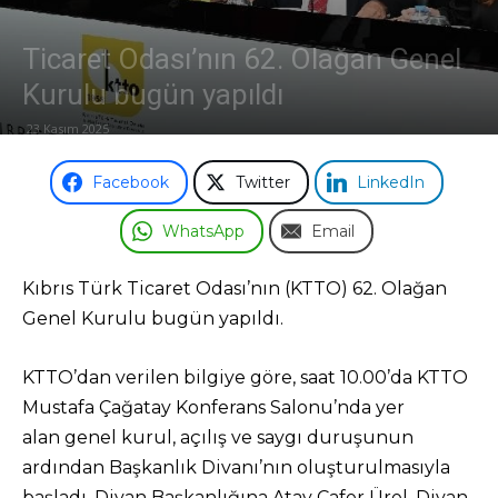
Odası
Ticaret Odası’nın 62. Olağan Genel
Kurulu bugün yapıldı
23 Kasım 2025
Facebook
Twitter
LinkedIn
WhatsApp
Email
Kıbrıs Türk Ticaret Odası’nın (KTTO) 62. Olağan
Genel Kurulu bugün yapıldı.
KTTO’dan verilen bilgiye göre, saat 10.00’da KTTO
Mustafa Çağatay Konferans Salonu’nda yer
alan genel kurul, açılış ve saygı duruşunun
ardından Başkanlık Divanı’nın oluşturulmasıyla
başladı. Divan Başkanlığına Atay Cafer Ürel, Divan