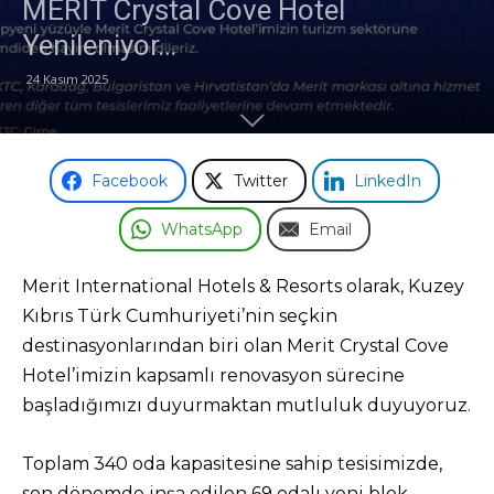
MERİT Crystal Cove Hotel
Yenileniyor…
Odası
24 Kasım 2025
Facebook
Twitter
LinkedIn
WhatsApp
Email
Merit International Hotels & Resorts olarak, Kuzey
Kıbrıs Türk Cumhuriyeti’nin seçkin
destinasyonlarından biri olan Merit Crystal Cove
Hotel’imizin kapsamlı renovasyon sürecine
başladığımızı duyurmaktan mutluluk duyuyoruz.
Toplam 340 oda kapasitesine sahip tesisimizde,
son dönemde inşa edilen 69 odalı yeni blok