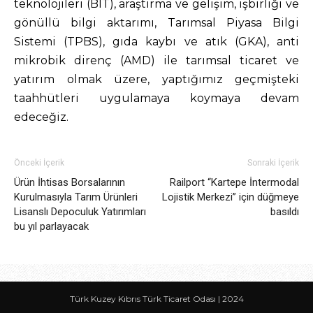
Önceki İçerik
Sonraki İçerik
Ürün İhtisas Borsalarının
Railport “Kartepe İntermodal
Kurulmasıyla Tarım Ürünleri
Lojistik Merkezi” için düğmeye
Lisanslı Depoculuk Yatırımları
basıldı
bu yıl parlayacak
Türk Kuzey Kıbrıs Türk Ticaret Odası | 2024