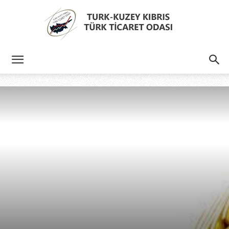
Türk
Kıbrıs
Türk
Ticaret