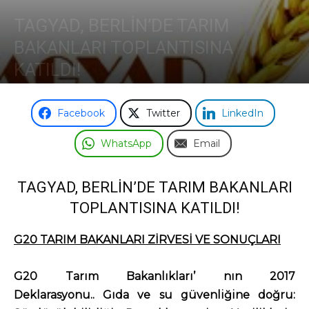
TAGYAD, BERLİN’DE TARIM
Odası
BAKANLARI TOPLANTISINA
KATILDI!
13 Şubat 2017
Facebook
Twitter
LinkedIn
WhatsApp
Email
TAGYAD, BERLİN’DE TARIM BAKANLARI
TOPLANTISINA KATILDI!
G20 TARIM BAKANLARI ZİRVESİ VE SONUÇLARI
G20 Tarım Bakanlıkları’ nın 2017
Deklarasyonu..
Gıda ve su güvenliğine doğru: