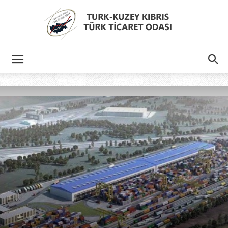
Türk
Kıbrıs
Türk
Ticaret