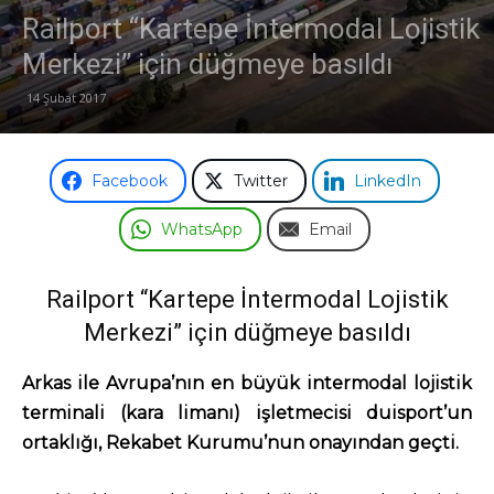
Railport “Kartepe İntermodal Lojistik
Odası
Merkezi” için düğmeye basıldı
14 Şubat 2017
Facebook
Twitter
LinkedIn
WhatsApp
Email
Railport “Kartepe İntermodal Lojistik
Merkezi” için düğmeye basıldı
Arkas ile Avrupa’nın en büyük intermodal lojistik
terminali (kara limanı) işletmecisi duisport’un
ortaklığı, Rekabet Kurumu’nun onayından geçti.