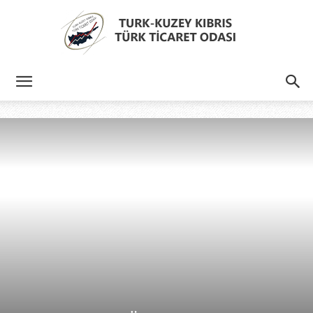
Türk
Kıbrıs
Türk
Ticaret