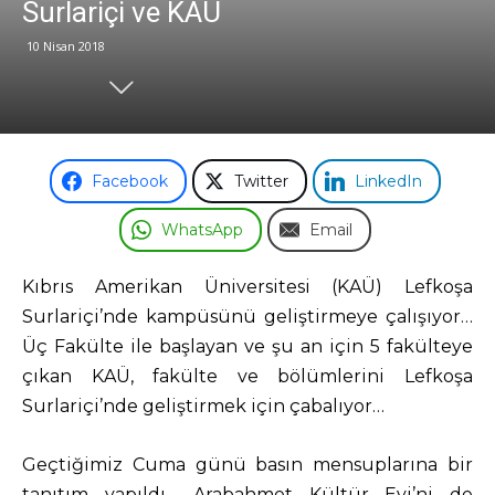
Surlariçi ve KAÜ
10 Nisan 2018
Odası
Facebook
Twitter
LinkedIn
WhatsApp
Email
Kıbrıs Amerikan Üniversitesi (KAÜ) Lefkoşa
Surlariçi’nde kampüsünü geliştirmeye çalışıyor…
Üç Fakülte ile başlayan ve şu an için 5 fakülteye
çıkan KAÜ, fakülte ve bölümlerini Lefkoşa
Surlariçi’nde geliştirmek için çabalıyor…
Geçtiğimiz Cuma günü basın mensuplarına bir
tanıtım yapıldı… Arabahmet Kültür Evi’ni de