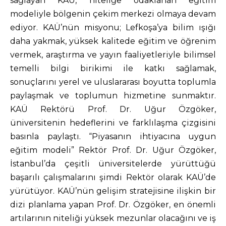
sağlayan KAÜ, niteliğe odaklanan eğitim
modeliyle bölgenin çekim merkezi olmaya devam
ediyor. KAÜ’nün misyonu; Lefkoşa’ya bilim ışığı
daha yakmak, yüksek kalitede eğitim ve öğrenim
vermek, araştırma ve yayın faaliyetleriyle bilimsel
temelli bilgi birikimi ile katkı sağlamak,
sonuçlarını yerel ve uluslararası boyutta toplumla
paylaşmak ve toplumun hizmetine sunmaktır.
KAÜ Rektörü Prof. Dr. Uğur Özgöker,
üniversitenin hedeflerini ve farklılaşma çizgisini
basınla paylaştı. “Piyasanın ihtiyacına uygun
eğitim modeli” Rektör Prof. Dr. Uğur Özgöker,
İstanbul’da çeşitli üniversitelerde yürüttüğü
başarılı çalışmalarını şimdi Rektör olarak KAÜ’de
yürütüyor. KAÜ’nün gelişim stratejisine ilişkin bir
dizi planlama yapan Prof. Dr. Özgöker, en önemli
artılarının niteliği yüksek mezunlar olacağını ve iş