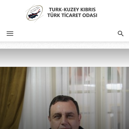
Türk
Kıbrıs
Türk
Ticaret