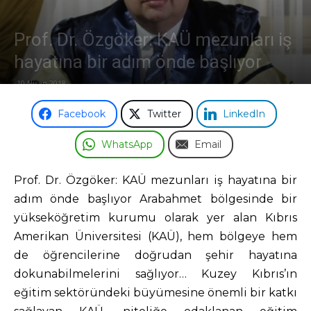
Odası
Prof. Dr. Özgöker: KAÜ mezunları iş
hayatına bir adım önde başlıyor
10 Nisan 2018
Facebook
Twitter
LinkedIn
WhatsApp
Email
Prof. Dr. Özgöker: KAÜ mezunları iş hayatına bir
adım önde başlıyor Arabahmet bölgesinde bir
yükseköğretim kurumu olarak yer alan Kıbrıs
Amerikan Üniversitesi (KAÜ), hem bölgeye hem
de öğrencilerine doğrudan şehir hayatına
dokunabilmelerini sağlıyor… Kuzey Kıbrıs’ın
eğitim sektöründeki büyümesine önemli bir katkı