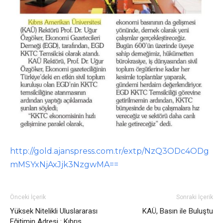
http://gold.ajanspress.com.tr/extp/NzQ3ODc4ODg
mMSYxNjAxJjk3NzgwMA==
Önceki İçerik
Sonraki İçerik
Yüksek Nitelikli Uluslararası
KAÜ, Basın ile Buluştu
Eğitimin Adresi : Kıbrıs