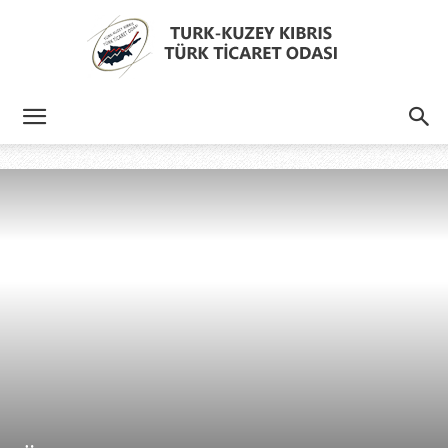
Türk
Kıbrıs
Türk
Ticaret