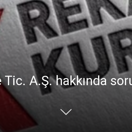
Ticaret
Odası
 Tic. A.Ş. hakkında sor