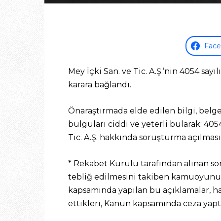
Fac
Mey İçki San. ve Tic. A.Ş.’nin 4054 sa
karara bağlandı.
Önaraştırmada elde edilen bilgi, belge
bulguları ciddi ve yeterli bularak; 405
Tic. A.Ş. hakkında soruşturma açılmasın
* Rekabet Kurulu tarafından alınan so
tebliğ edilmesini takiben kamuoyunun
kapsamında yapılan bu açıklamalar, ha
ettikleri, Kanun kapsamında ceza yaptı