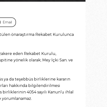
Email
yürütülen önaraştırma Rekabet Kurulunca
 müzakere eden Rekabet Kurulu,
pitine yönelik olarak; Mey İçki San. ve
 ya da teşebbüs birliklerine kararın
arı hakkında bilgilendirilmesi
irliklerinin 4054 sayılı Kanun’u ihlal
nde yorumlanamaz.