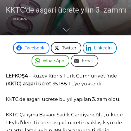
KKTC’de asgari ücrete yılın 3. zammı
Odası
18 Eylül 2024
Facebook
Twitter
LinkedIn
WhatsApp
Email
LEFKOŞA
– Kuzey Kıbrıs Türk Cumhuriyeti’nde
(
KKTC
)
asgari ücret
35.188 TL’ye yükseldi.
KKTC’de asgari ücrete bu yıl yapılan 3. zam oldu.
KKTC Çalışma Bakanı Sadık Gardiyanoğlu, ülkede
1 Eylül’den itibaren asgarî ücretin yaklaşık yüzde
20 artırılarak 35 bin 188 liraya yükseltildiğini