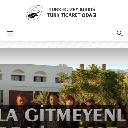
Türk
Kıbrıs
Türk
Ticaret