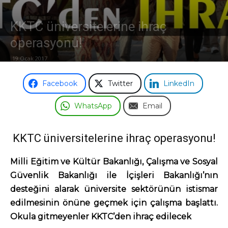
Odası
KKTC üniversitelerine ihraç
operasyonu!
19 Ocak 2017
Facebook
Twitter
LinkedIn
WhatsApp
Email
KKTC üniversitelerine ihraç operasyonu!
Milli Eğitim ve Kültür Bakanlığı, Çalışma ve Sosyal
Güvenlik Bakanlığı ile İçişleri Bakanlığı’nın
desteğini alarak üniversite sektörünün istismar
edilmesinin önüne geçmek için çalışma başlattı.
Okula gitmeyenler KKTC’den ihraç edilecek