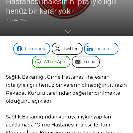
Hastanesi ihalesinin iptaliyle ilgili
henüz bir karar yok
Odası
1 Kasım 2022
Facebook
Twitter
LinkedIn
WhatsApp
Email
Sağlık Bakanlığı, Girne Hastanesi ihalesinin
iptaliyle ilgili henüz bir kararın olmadığını, itirazın
Rekabet Kurulu tarafından değerlendirilmekte
olduğunu açıkladı
Sağlık Bakanlığından konuya ilişkin yapılan
açıklamada “Girne Hastanesi ihalesi ile ilgili
Merkezi İhale Komisyonuna yapılan itiraz henüz