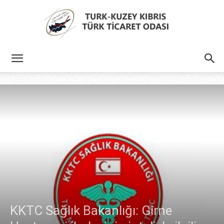
Türk
Kıbrıs
Türk
Ticaret
KKTC Sağlık Bakanlığı: Girne