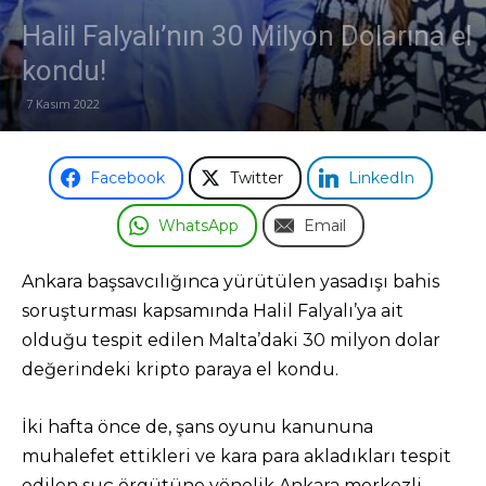
Halil Falyalı’nın 30 Milyon Dolarına el
Odası
kondu!
7 Kasım 2022
Facebook
Twitter
LinkedIn
WhatsApp
Email
Ankara başsavcılığınca yürütülen yasadışı bahis
soruşturması kapsamında Halil Falyalı’ya ait
olduğu tespit edilen Malta’daki 30 milyon dolar
değerindeki kripto paraya el kondu.
İki hafta önce de, şans oyunu kanununa
muhalefet ettikleri ve kara para akladıkları tespit
edilen suç örgütüne yönelik Ankara merkezli