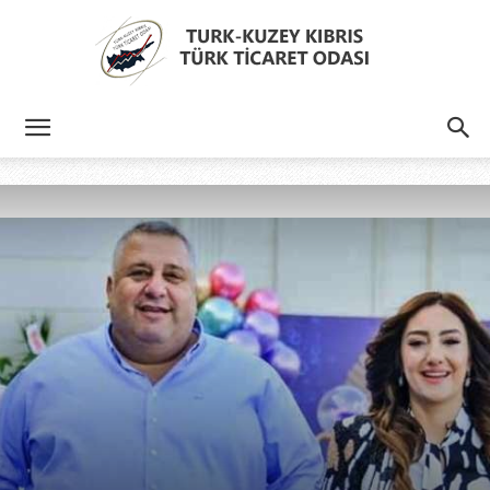
Türk
Kıbrıs
Türk
Ticaret