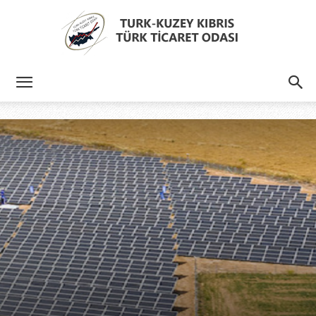
Türk
Kıbrıs
Türk
Ticaret