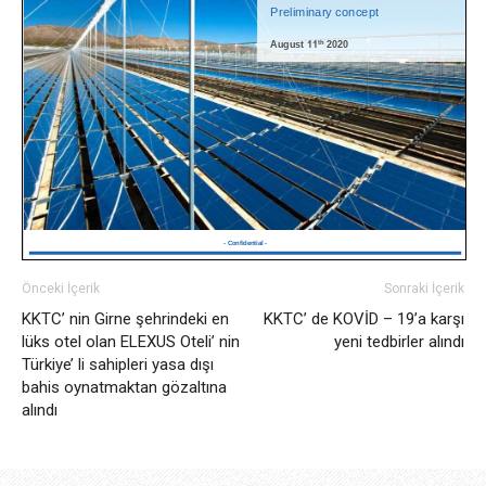
Önceki İçerik
Sonraki İçerik
KKTC’ nin Girne şehrindeki en
KKTC’ de KOVİD – 19’a karşı
lüks otel olan ELEXUS Oteli’ nin
yeni tedbirler alındı
Türkiye’ li sahipleri yasa dışı
bahis oynatmaktan gözaltına
alındı