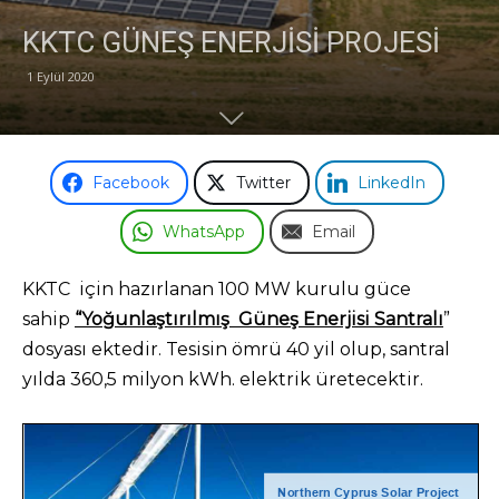
KKTC GÜNEŞ ENERJİSİ PROJESİ
Odası
1 Eylül 2020
Facebook
Twitter
LinkedIn
WhatsApp
Email
KKTC için hazırlanan 100 MW kurulu güce
sahip
“Yoğunlaştırılmış Güneş Enerjisi Santralı
”
dosyası ektedir. Tesisin ömrü 40 yil olup, santral
yılda 360,5 milyon kWh. elektrik üretecektir.