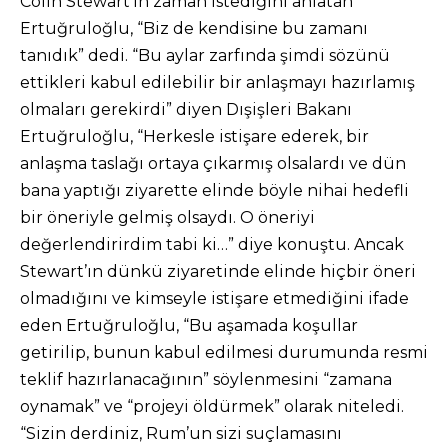
Colin Stewart’ın zaman istediğini anlatan
Ertuğruloğlu, “Biz de kendisine bu zamanı
tanıdık” dedi. “Bu aylar zarfında şimdi sözünü
ettikleri kabul edilebilir bir anlaşmayı hazırlamış
olmaları gerekirdi” diyen Dışişleri Bakanı
Ertuğruloğlu, “Herkesle istişare ederek, bir
anlaşma taslağı ortaya çıkarmış olsalardı ve dün
bana yaptığı ziyarette elinde böyle nihai hedefli
bir öneriyle gelmiş olsaydı. O öneriyi
değerlendirirdim tabi ki…” diye konuştu. Ancak
Stewart’ın dünkü ziyaretinde elinde hiçbir öneri
olmadığını ve kimseyle istişare etmediğini ifade
eden Ertuğruloğlu, “Bu aşamada koşullar
getirilip, bunun kabul edilmesi durumunda resmi
teklif hazırlanacağının” söylenmesini “zamana
oynamak” ve “projeyi öldürmek” olarak niteledi.
“Sizin derdiniz, Rum’un sizi suçlamasını