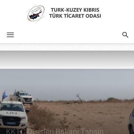
Türk
Kıbrıs
Türk
Ticaret
KKTC Dışişleri Bakanı Tahsin