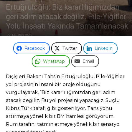
Ertuğruloğlu: Biz kararlılığımızdan
Odası
geri adım atacak değiliz. Pile-Yiğitler
Yolu İnşaatı Yakında Tamamlanacak
22 Ağustos 2023
Facebook
Twitter
LinkedIn
WhatsApp
Email
Dışişleri Bakanı Tahsin Ertuğruloğlu, Pile-Yiğitler
yol projesinin insani bir proje olduğunu
vurgulayarak, “Biz kararlılığımızdan geri adım
atacak değiliz. Bu yol projesini yapacağız. Suçlu
Kıbrıs Türk tarafı gibi gösteriliyor. Tansiyonu
artırmaya yönelik bir BM hamlesi görüyorum.
Rum tarafını tatmin etmeye yönelik bir senaryo