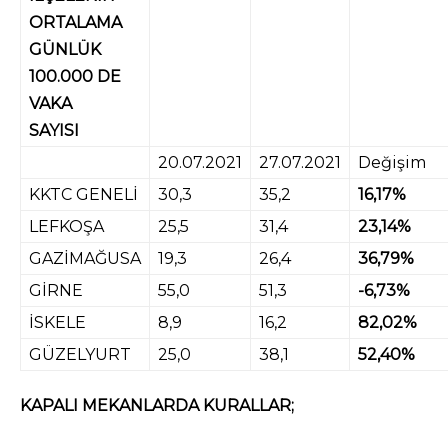
ORTALAMA
GÜNLÜK
100.000 DE
VAKA
SAYISI
20.07.2021
27.07.2021
Değişim
KKTC GENELİ
30,3
35,2
16,17%
LEFKOŞA
25,5
31,4
23,14%
GAZİMAĞUSA
19,3
26,4
36,79%
GİRNE
55,0
51,3
-6,73%
İSKELE
8,9
16,2
82,02%
GÜZELYURT
25,0
38,1
52,40%
KAPALI MEKANLARDA KURALLAR;