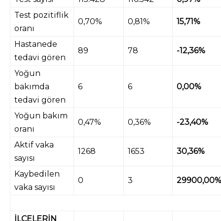
Test pozitiflik
0,70%
0,81%
15,71%
oranı
Hastanede
89
78
-12,36%
tedavi gören
Yoğun
bakımda
6
6
0,00%
tedavi gören
Yoğun bakım
0,47%
0,36%
-23,40%
oranı
Aktif vaka
1268
1653
30,36%
sayısı
Kaybedilen
0
3
29900,00
vaka sayısı
İLÇELERİN