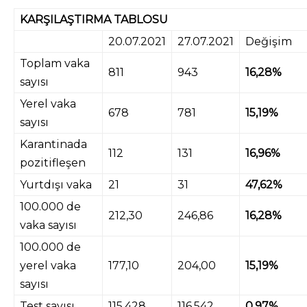
KARŞILAŞTIRMA TABLOSU
20.07.2021
27.07.2021
Değişim
Toplam vaka
811
943
16,28%
sayısı
Yerel vaka
678
781
15,19%
sayısı
Karantinada
112
131
16,96%
pozitifleşen
Yurtdışı vaka
21
31
47,62%
100.000 de
212,30
246,86
16,28%
vaka sayısı
100.000 de
yerel vaka
177,10
204,00
15,19%
sayısı
Test sayısı
115.428
116.542
0,97%