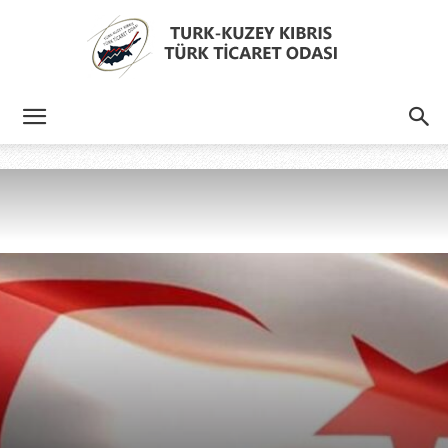
Türk
Kıbrıs
Türk
Ticaret