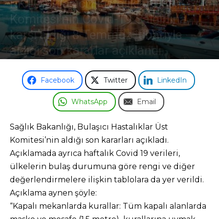
KKTC Bulaşıcı Hastalıklar Üst
Komitesi’nin Covid-19 Salgınına
Odası
karşı aldığı 8 Temmuz itibariyle
aldığı son kararlar açıklandı
11 Temmuz 2021
Facebook
Twitter
LinkedIn
WhatsApp
Email
Sağlık Bakanlığı, Bulaşıcı Hastalıklar Üst
Komitesi’nin aldığı son kararları açıkladı.
Açıklamada ayrıca haftalık Covid 19 verileri,
ülkelerin bulaş durumuna göre rengi ve diğer
değerlendirmelere ilişkin tablolara da yer verildi.
Açıklama aynen şöyle:
“Kapalı mekanlarda kurallar: Tüm kapalı alanlarda