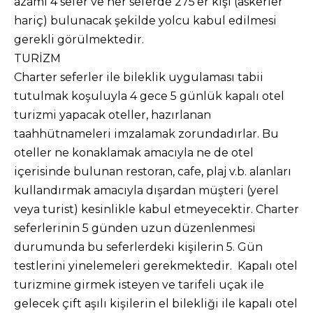
azami 4 sefer ve her seferde 275’er kişi (askerler
hariç) bulunacak şekilde yolcu kabul edilmesi
gerekli görülmektedir.
TURİZM
Charter seferler ile bileklik uygulaması tabii
tutulmak koşuluyla 4 gece 5 günlük kapalı otel
turizmi yapacak oteller, hazırlanan
taahhütnameleri imzalamak zorundadırlar. Bu
oteller ne konaklamak amacıyla ne de otel
içerisinde bulunan restoran, cafe, plaj v.b. alanları
kullandırmak amacıyla dışardan müşteri (yerel
veya turist) kesinlikle kabul etmeyecektir. Charter
seferlerinin 5 günden uzun düzenlenmesi
durumunda bu seferlerdeki kişilerin 5. Gün
testlerini yinelemeleri gerekmektedir. Kapalı otel
turizmine girmek isteyen ve tarifeli uçak ile
gelecek çift aşılı kişilerin el bilekliği ile kapalı otel