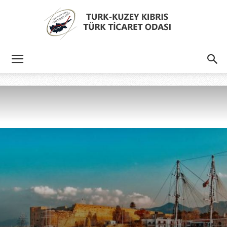
Türk
Kıbrıs
Türk
Ticaret