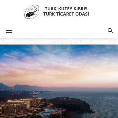
Türk
Kıbrıs
Türk
Ticaret