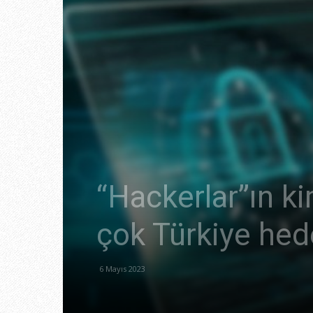
“Hackerlar”ın kim
çok Türkiye hede
6 Mayıs 2023