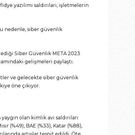
idye yazılımı saldırıları, işletmelerin
 Bu nedenle, siber güvenlik
zenlediği Siber Güvenlik META 2023
tamındaki gelişmeleri paylaştı.
tler ve gelecekte siber güvenlik
rkiye öne çıkıyor.
aygın olan kimlik avı saldırıları
Mısır (%49), BAE (%33), Katar (%88),
arında artışlar tespit edildi. Öte