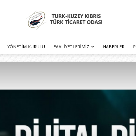
YÖNETIM KURULU
FAALIYETLERIMIZ
HABERLER
P
Türk
Kıbrıs
Türk