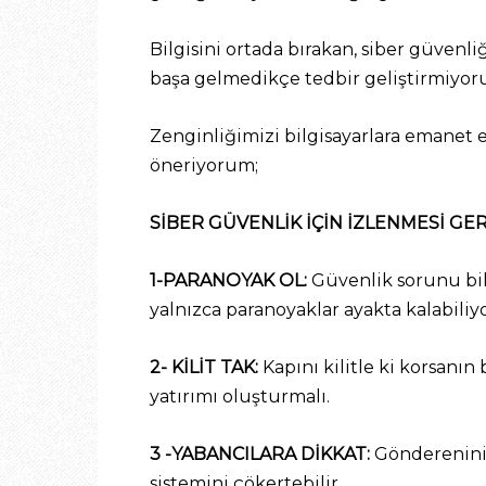
Bilgisini ortada bırakan, siber güven
başa gelmedikçe tedbir geliştirmiyor
Zenginliğimizi bilgisayarlara emanet 
öneriyorum;
SİBER GÜVENLİK İÇİN İZLENMESİ GE
1-PARANOYAK OL:
Güvenlik sorunu bili
yalnızca paranoyaklar ayakta kalabiliyo
2- KİLİT TAK:
Kapını kilitle ki korsanın
yatırımı oluşturmalı.
3 -YABANCILARA DİKKAT:
Gönderenini 
sistemini çökertebilir.