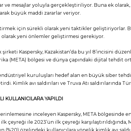
 ve mesajlar yoluyla gerçekleştiriliyor. Buna ek olarak, f
arak büyük maddi zararlar veriyor.
tirmek için sürekli olarak yeni taktikler geliştiriyorlar.
li olarak yeni önlemler geliştirmesi gerekiyor.
lik şirketi Kaspersky, Kazakistan’da bu yıl 8’incisini dü
ika (META) bölgesi ve dünya çapındaki dijital tehdit or
endüstriyel kuruluşları hedef alan en büyük siber tehdi
irdi. Kimlik avı saldırıları ve Truva Atı saldırılarında Tü
RLI KULLANICILARA YAPILDI
 derinlemesine inceleyen Kaspersky, META bölgesinde en y
 ilk çeyreği ile 2023’ün ilk çeyreği karşılaştırıldığında, 
%20) özelindeki kullanıcılara yönelik kimlik avı saldırıl