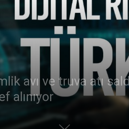
Ticaret
Odası
lik avı ve truva atı sald
f alınıyor