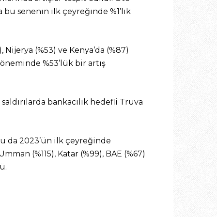
a bu senenin ilk çeyreğinde %1’lik
), Nijerya (%53) ve Kenya’da (%87)
 döneminde %53’lük bir artış
 saldırılarda bankacılık hedefli Truva
oğu da 2023’ün ilk çeyreğinde
, Umman (%115), Katar (%99), BAE (%67)
ü.