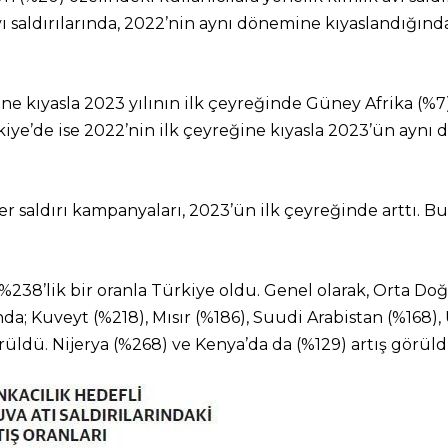
ı saldırılarında, 2022’nin aynı dönemine kıyaslandığınd
ine kıyasla 2023 yılının ilk çeyreğinde Güney Afrika (%7
Türkiye’de ise 2022’nin ilk çeyreğine kıyasla 2023’ün aynı
ber saldırı kampanyaları, 2023’ün ilk çeyreğinde arttı. Bu
se %238’lik bir oranla Türkiye oldu. Genel olarak, Orta D
ında; Kuveyt (%218), Mısır (%186), Suudi Arabistan (%168)
rüldü. Nijerya (%268) ve Kenya’da da (%129) artış görüld