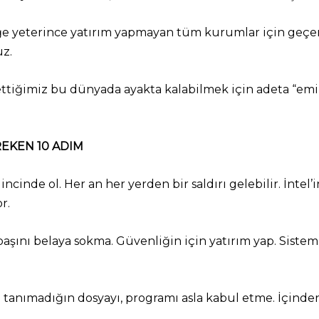
liğe yeterince yatırım yapmayan tüm kurumlar için geçer
uz.
ettiğimiz bu dünyada ayakta kalabilmek için adeta “emi
REKEN 10 ADIM
ncinde ol. Her an her yerden bir saldırı gelebilir. İntel
r.
 başını belaya sokma. Güvenliğin için yatırım yap. Sistem
tanımadığın dosyayı, programı asla kabul etme. İçinden