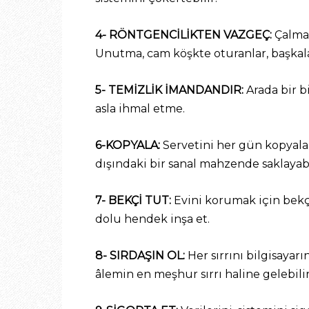
4- RÖNTGENCİLİKTEN VAZGEÇ:
Çalma 
Unutma, cam köşkte oturanlar, başkala
5- TEMİZLİK İMANDANDIR:
Arada bir b
asla ihmal etme.
6-KOPYALA:
Servetini her gün kopyala.
dışındaki bir sanal mahzende saklayabi
7- BEKÇİ TUT:
Evini korumak için bekçi 
dolu hendek inşa et.
8- SIRDAŞIN OL:
Her sırrını bilgisayar
âlemin en meşhur sırrı haline gelebilir