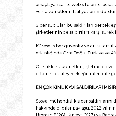
amaçlayan sahte web siteleri, e-postalar
ve hükümetlerin faaliyetlerini durdur
Siber suçlular, bu saldırıları gerçekleş
şirketlerinin de saldırılara karşı sürek
Küresel siber güvenlik ve dijital gizli
etkinliğinde Orta Doğu, Türkiye ve Afr
Özellikle hükümetleri, işletmeleri ve 
ortamını etkileyecek eğilimleri dile get
EN ÇOK KİMLİK AVI SALDIRILARI MISI
Sosyal mühendislik siber saldırılarını
hakkında bilgiler paylaştı. 2022 yılının
Umman (%28), Kuveyt (%27) ve Bahreyn (