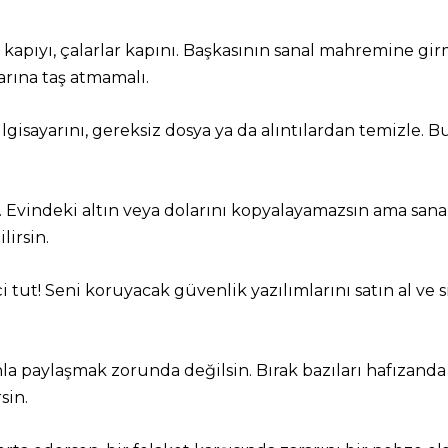
kapıyı, çalarlar kapını. Başkasının sanal mahremine girmey
rına taş atmamalı.
ilgisayarını, gereksiz dosya ya da alıntılardan temizle.
 Evindeki altın veya dolarını kopyalayamazsın ama sanal s
lirsin.
tut! Seni koruyacak güvenlik yazılımlarını satın al ve si
ınla paylaşmak zorunda değilsin. Bırak bazıları hafızanda k
sin.