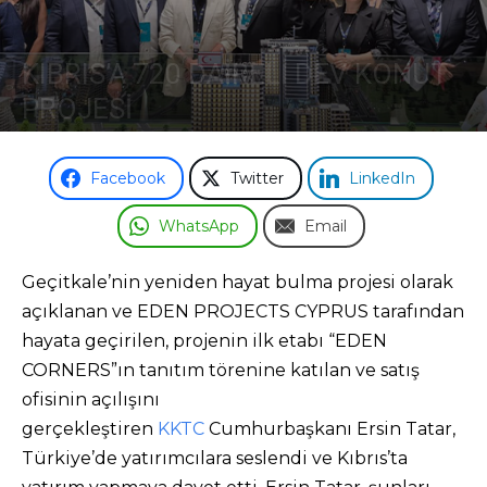
Odası
KIBRIS’A 720 DAİRELİ DEV KONUT
PROJESİ
4 Kasım 2024
Facebook
Twitter
LinkedIn
WhatsApp
Email
Geçitkale’nin yeniden hayat bulma projesi olarak
açıklanan ve EDEN PROJECTS CYPRUS tarafından
hayata geçirilen, projenin ilk etabı “EDEN
CORNERS”ın tanıtım törenine katılan ve satış
ofisinin açılışını
gerçekleştiren
KKTC
Cumhurbaşkanı Ersin Tatar,
Türkiye’de yatırımcılara seslendi ve Kıbrıs’ta