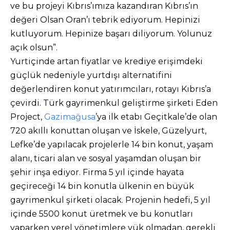
ve bu projeyi Kıbrıs’ımıza kazandıran Kıbrıs’ın
değeri Olsan Oran’ı tebrik ediyorum. Hepinizi
kutluyorum. Hepinize başarı diliyorum. Yolunuz
açık olsun”.
Yurtiçinde artan fiyatlar ve krediye erişimdeki
güçlük nedeniyle yurtdışı alternatifini
değerlendiren konut yatırımcıları, rotayı Kıbrıs’a
çevirdi. Türk gayrimenkul geliştirme şirketi Eden
Project,
Gazimağusa
’ya ilk etabı Geçitkale’de olan
720 akıllı konuttan oluşan ve İskele, Güzelyurt,
Lefke’de yapılacak projelerle 14 bin konut, yaşam
alanı, ticari alan ve sosyal yaşamdan oluşan bir
şehir inşa ediyor. Firma 5 yıl içinde hayata
geçireceği 14 bin konutla ülkenin en büyük
gayrimenkul şirketi olacak. Projenin hedefi, 5 yıl
içinde 5500 konut üretmek ve bu konutları
yaparken yerel yönetimlere yük olmadan, gerekli