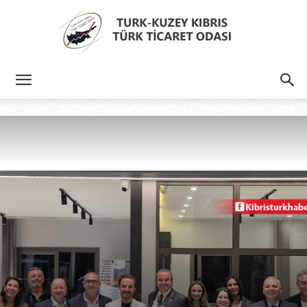
Türk
Kıbrıs
Türk
Ticaret