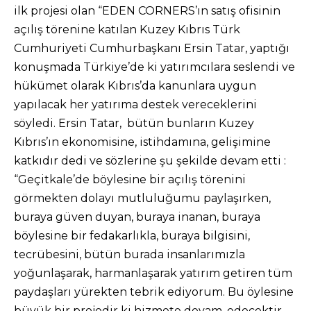
ilk projesi olan “EDEN CORNERS’ın satış ofisinin
açılış törenine katılan Kuzey Kıbrıs Türk
Cumhuriyeti Cumhurbaşkanı Ersin Tatar, yaptığı
konuşmada Türkiye’de ki yatırımcılara seslendi ve
hükümet olarak Kıbrıs’da kanunlara uygun
yapılacak her yatırıma destek vereceklerini
söyledi. Ersin Tatar, bütün bunların Kuzey
Kıbrıs’ın ekonomisine, istihdamına, gelişimine
katkıdır dedi ve sözlerine şu şekilde devam etti :
“Geçitkale’de böylesine bir açılış törenini
görmekten dolayı mutluluğumu paylaşırken,
buraya güven duyan, buraya inanan, buraya
böylesine bir fedakarlıkla, buraya bilgisini,
tecrübesini, bütün burada insanlarımızla
yoğunlaşarak, harmanlaşarak yatırım getiren tüm
paydaşları yürekten tebrik ediyorum. Bu öylesine
büyük bir projedir ki hizmete devam, edecektir.