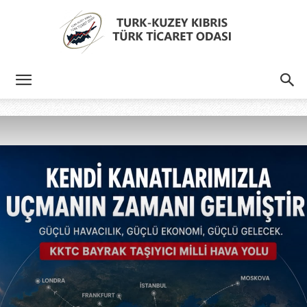
Türk
Kıbrıs
Türk
Ticaret