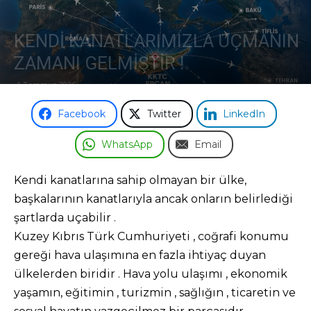
Odası
KENDİ KANATLARIMIZLA UÇMANIN
ZAMANI GELMİŞTİR !
1 Temmuz 2026
Facebook
Twitter
LinkedIn
WhatsApp
Email
Kendi kanatlarına sahip olmayan bir ülke,
başkalarının kanatlarıyla ancak onların belirlediği
şartlarda uçabilir .
Kuzey Kıbrıs Türk Cumhuriyeti , coğrafi konumu
gereği hava ulaşımına en fazla ihtiyaç duyan
ülkelerden biridir . Hava yolu ulaşımı , ekonomik
yaşamın, eğitimin , turizmin , sağlığın , ticaretin ve