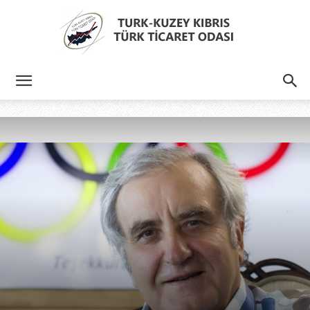
Türk
Kıbrıs
Türk
Ticaret