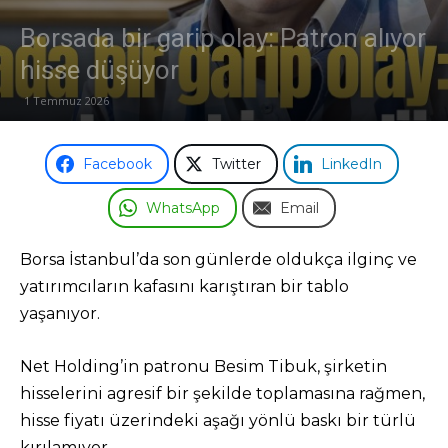
Borsada bir garip olay: Patron alıyor
Odası
hisse düşüyor
1 Temmuz 2026
Facebook
Twitter
LinkedIn
WhatsApp
Email
Borsa İstanbul’da son günlerde oldukça ilginç ve
yatırımcıların kafasını karıştıran bir tablo
yaşanıyor.
Net Holding’in patronu Besim Tibuk, şirketin
hisselerini agresif bir şekilde toplamasına rağmen,
hisse fiyatı üzerindeki aşağı yönlü baskı bir türlü
kırılamıyor.