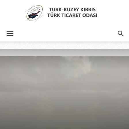
Türk
Kıbrıs
Türk
Ticaret