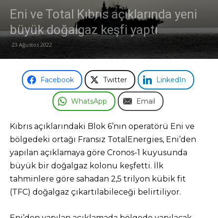
Eni ve Total Kıbrıs açıklarında yeni
Odası
büyük doğalgaz keşfi yaptı
23 Ağustos 2022
Facebook
Twitter
LinkedIn
WhatsApp
Email
Kıbrıs açıklarındaki Blok 6’nın operatörü Eni ve
bölgedeki ortağı Fransız TotalEnergies, Eni’den
yapılan açıklamaya göre Cronos-1 kuyusunda
büyük bir doğalgaz kolonu keşfetti. İlk
tahminlere göre sahadan 2,5 trilyon kübik fit
(TFC) doğalgaz çıkartılabileceği belirtiliyor.
Eni’den yapılan açıklamada bölgede yapılacak