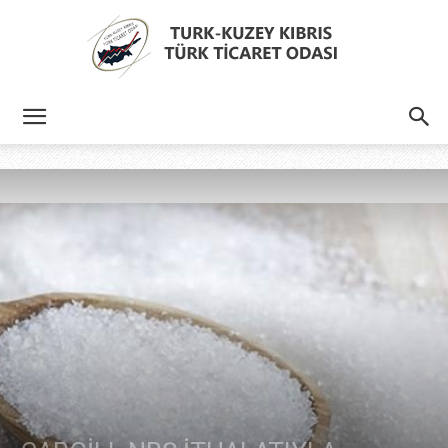
Türk
Kıbrıs
Türk
Ticaret