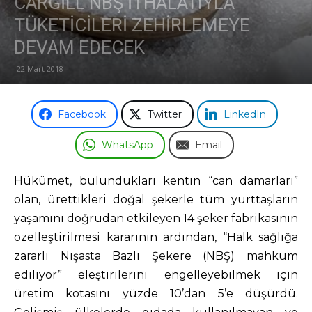
CARGİLL NBŞ İTHALATIYLA
TÜKETİCİLERİ ZEHİRLEMEYE
Odası
DEVAM EDECEK
22 Mart 2018
Facebook
Twitter
LinkedIn
WhatsApp
Email
Hükümet, bulundukları kentin “can damarları”
olan, ürettikleri doğal şekerle tüm yurttaşların
yaşamını doğrudan etkileyen 14 şeker fabrikasının
özelleştirilmesi kararının ardından, “Halk sağlığa
zararlı Nişasta Bazlı Şekere (NBŞ) mahkum
ediliyor” eleştirilerini engelleyebilmek için
üretim kotasını yüzde 10’dan 5’e düşürdü.