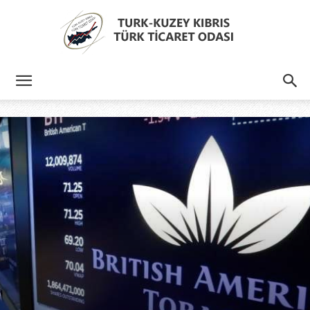
Türk
Kıbrıs
Türk
Ticaret