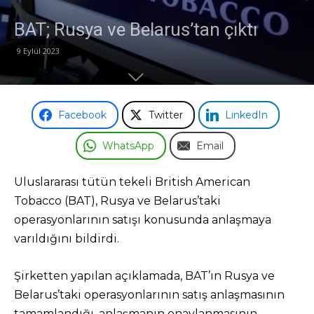
BAT; Rusya ve Belarus’tan çıktı
Odası
9 Eylül 2023
Facebook
Twitter
LinkedIn
WhatsApp
Email
Uluslararası tütün tekeli British American
Tobacco (BAT), Rusya ve Belarus’taki
operasyonlarının satışı konusunda anlaşmaya
varıldığını bildirdi.
Şirketten yapılan açıklamada, BAT’ın Rusya ve
Belarus’taki operasyonlarının satış anlaşmasının
tamamlandığı, anlaşmanın onaylanmasının