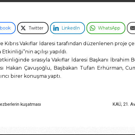
ebook
Twitter
LinkedIn
WhatsApp
e Kıbrıs Vakıflar İdaresi tarafından düzenlenen proje ç
 Etkinliği”nin açılışı yapıldı.
etkinliğinde sırasıyla Vakıflar İdaresi Başkanı İbrahim
sı Hakan Çavuşoğlu, Başbakan Tufan Erhürman, Cum
ncı birer konuşma yaptı.
ezberlerin kuşatması
KAÜ, 21. A