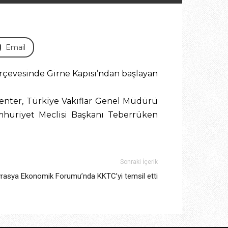
Email
erçevesinde Girne Kapısı’ndan başlayan
 Benter, Türkiye Vakıflar Genel Müdürü
huriyet Meclisi Başkanı Teberrüken
Sonraki İçerik
vrasya Ekonomik Forumu’nda KKTC’yi temsil etti