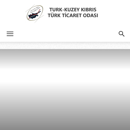
Türk
Kıbrıs
Türk
Ticaret