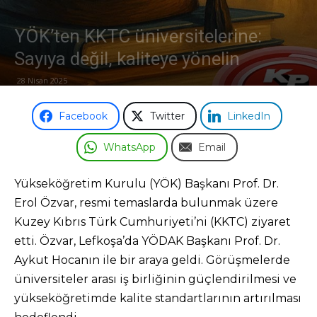
Odası
YÖK’ten KKTC üniversitelerine:
Sayıya değil, kaliteye yönelin
28 Nisan 2025
Facebook
Twitter
LinkedIn
WhatsApp
Email
Yükseköğretim Kurulu (YÖK) Başkanı Prof. Dr.
Erol Özvar, resmi temaslarda bulunmak üzere
Kuzey Kıbrıs Türk Cumhuriyeti’ni (KKTC) ziyaret
etti. Özvar, Lefkoşa’da YÖDAK Başkanı Prof. Dr.
Aykut Hocanın ile bir araya geldi. Görüşmelerde
üniversiteler arası iş birliğinin güçlendirilmesi ve
yükseköğretimde kalite standartlarının artırılması