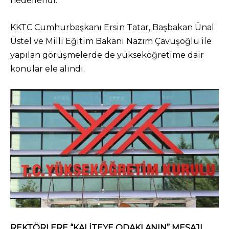
hedeflendi.
KKTC Cumhurbaşkanı
Ersin Tatar
, Başbakan
Ünal
Üstel
ve Milli Eğitim Bakanı
Nazım Çavuşoğlu
ile
yapılan görüşmelerde de yükseköğretime dair
konular ele alındı.
REKTÖRLERE “KALİTEYE ODAKLANIN” MESAJI