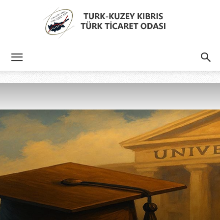
Türk
Kıbrıs
Türk
Ticaret