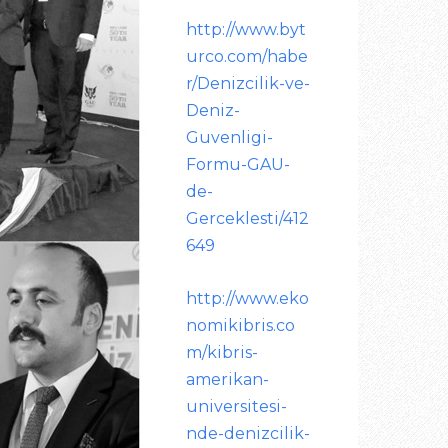
http://www.byt
urco.com/habe
r/Denizcilik-ve-
Deniz-
Guvenligi-
Formu-GAU-
de-
Gerceklesti/412
649
http://www.eko
nomikibris.co
m/kibris-
amerikan-
universitesi-
nde-denizcilik-