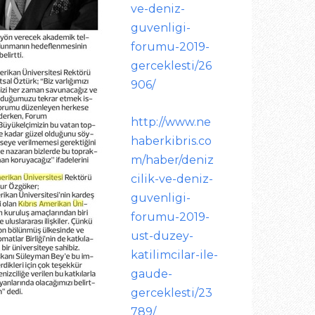
ve-deniz-
guvenligi-
forumu-2019-
gerceklesti/26
906/
http://www.ne
haberkibris.co
m/haber/deniz
cilik-ve-deniz-
guvenligi-
forumu-2019-
ust-duzey-
katilimcilar-ile-
gaude-
gerceklesti/23
789/