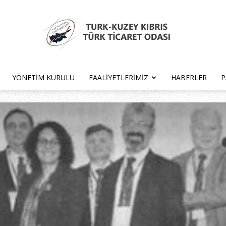
YÖNETIM KURULU
FAALIYETLERIMIZ
HABERLER
P
Türk
Kıbrıs
Türk