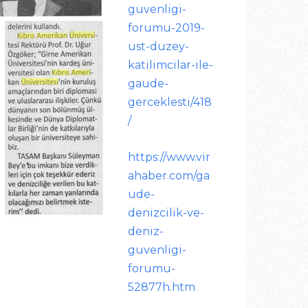
guvenligi-
forumu-2019-
ust-duzey-
katilimcilar-ile-
gaude-
gerceklesti/418
/
https://www.vir
ahaber.com/ga
ude-
denizcilik-ve-
deniz-
guvenligi-
forumu-
52877h.htm