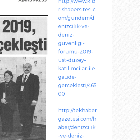
http://www.kib
rishabersitesi.c
om/gundem/d
enizcilik-ve-
deniz-
guvenligi-
forumu-2019-
ust-duzey-
katilimcilar-ile-
gaude-
gerceklesti/465
00
http://tekhaber
gazetesi.com/h
aber/denizcilik
-ve-deniz-