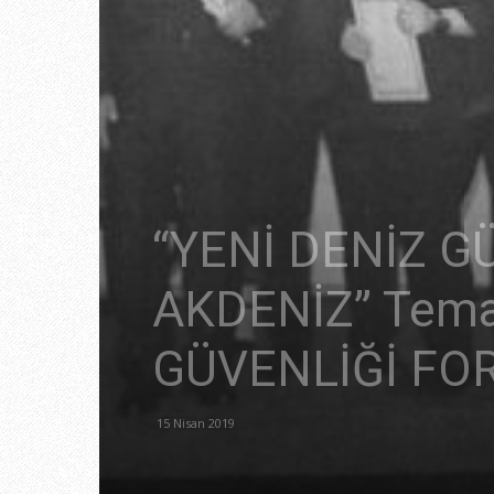
“YENİ DENİZ G
AKDENİZ” Tema
GÜVENLİĞİ FOR
15 Nisan 2019