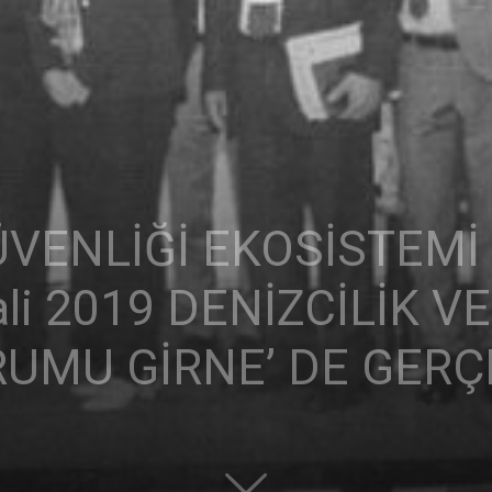
Ticaret
ÜVENLİĞİ EKOSİSTEMİ
Odası
li 2019 DENİZCİLİK V
UMU GİRNE’ DE GERÇE