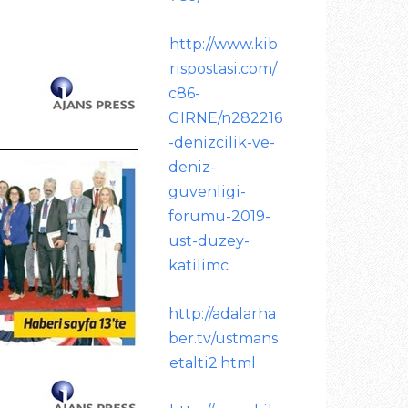
http://www.kib
rispostasi.com/
c86-
GIRNE/n282216
-denizcilik-ve-
deniz-
guvenligi-
forumu-2019-
ust-duzey-
katilimc
http://adalarha
ber.tv/ustmans
etalti2.html