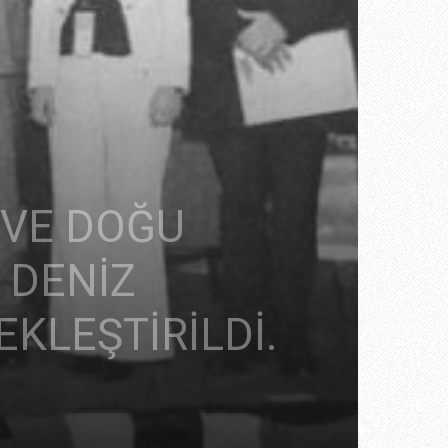
 VE DOĞU
E DENİZ
KLEŞTİRİLDİ.