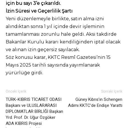
için bu sayı 3’e çıkarıldı.
İzin Süresi ve Geçerlilik Şartı
Yeni düzenlemeyle birlikte, satın alma izni
alındıktan sonra 1 yıl içinde devir işleminin
tamamlanması zorunlu hale geldi. Aksi takdirde
Bakanlar Kurulu kararı kendiliğinden iptal olacak
ve alınan izin geçersiz sayılacak.
Söz konusu karar, KKTC Resmî Gazetesi’nin 15
Mayıs 2025 tarihli sayısında yayımlanarak
yürürlüğe girdi.
Önceki İçerik
Sonraki İçerik
TÜRK-KIBRIS TİCARET ODASI
Güney Kıbrıs’ın Schengen
Başkanı ve ULUSLARARASI
Adımı KKTC’de Endişe Yarattı
DİPLOMATLAR BİRLİĞİ Başkan
Yrd. Prof. Dr. Uğur Özgöker
ADA KIBRIS Projesi