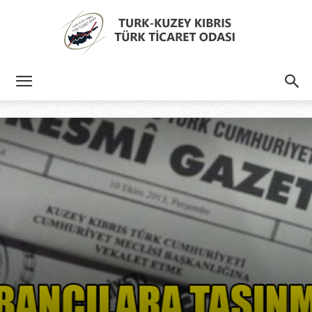
Türk
Kıbrıs
Türk
Ticaret