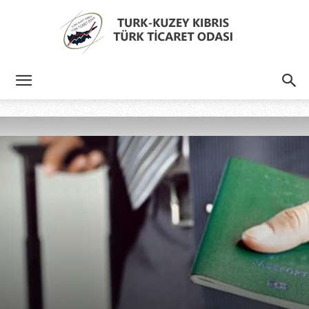
Türk
Kıbrıs
Türk
Ticaret