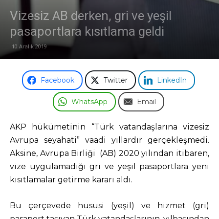
Vizesiz AB derken, gri ve yeşil
Odası
pasaportlara kısıtlama geldi
10 Aralık 2019
Facebook
Twitter
LinkedIn
WhatsApp
Email
AKP hükümetinin “Türk vatandaşlarına vizesiz
Avrupa seyahati” vaadi yıllardır gerçekleşmedi.
Aksine, Avrupa Birliği (AB) 2020 yılından itibaren,
vize uygulamadığı gri ve yeşil pasaportlara yeni
kısıtlamalar getirme kararı aldı.
Bu çerçevede hususi (yeşil) ve hizmet (gri)
pasaport taşıyan Türk vatandaşlarının, yılbaşından