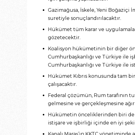
Gazimağusa, İskele, Yeni Boğaziçi İm
suretiyle sonuçlandırılacaktır.
Hükümet tüm karar ve uygulamaların
gözetecektir.
Koalisyon hükümetinin bir diğer önc
Cumhurbaşkanlığı ve Türkiye ile işb
Cumhurbaşkanlığı ve Türkiye ile isti
Hükümet Kıbrıs konusunda tam bir u
çalışacaktır.
Federal çözümün, Rum tarafının tu
gelmesine ve gerçekleşmesine ağırl
Hükümetin önceliklerinden biri de
istişare ve işbirliği içinde en iyi 
Kapalı Maraş’ın KKTC yönetiminde açı