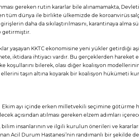
ınması gereken rutin kararlar bile alınamamakta, Devle
 tüm dünya ile birlikte ülkemizde de koroanvirüs salgını
işlerin daha da sıkılaştırılmasını, karantinaya alma sü
getirmiştir.
klar yaşayan KKTC ekonomisine yeni yükler getirdiği aşi
te, iktidara ihtiyacı vardır. Bu gerçeklerden hareket e
lke koşullarını bilerek, olası diğer koalisyon modeller
 ellerini taşın altına koyarak bir koalisyon hükümeti kur
lı Ekim ayı içinde erken milletvekili seçimine götürme
elecek açısından atılması gereken elzem adımları içere
bilim insanlarının ve ilgili kurulun önerileri ve kararla
anan Acil Durum Hastanesi’nin randımanlı bir şekilde de