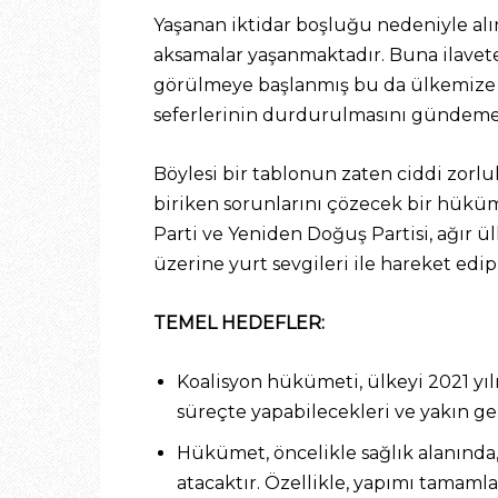
Yaşanan iktidar boşluğu nedeniyle al
aksamalar yaşanmaktadır. Buna ilaveten
görülmeye başlanmış bu da ülkemize gir
seferlerinin durdurulmasını gündeme 
Böylesi bir tablonun zaten ciddi zorlu
biriken sorunlarını çözecek bir hüküme
Parti ve Yeniden Doğuş Partisi, ağır ü
üzerine yurt sevgileri ile hareket edip
TEMEL HEDEFLER:
Koalisyon hükümeti, ülkeyi 2021 yı
süreçte yapabilecekleri ve yakın g
Hükümet, öncelikle sağlık alanında, 
atacaktır. Özellikle, yapımı tamaml