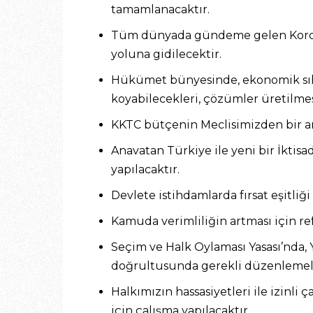
tamamlanacaktır.
Tüm dünyada gündeme gelen Koronav
yoluna gidilecektir.
Hükümet bünyesinde, ekonomik sıkınt
koyabilecekleri, çözümler üretilme
KKTC bütçenin Meclisimizden bir an
Anavatan Türkiye ile yeni bir İktisa
yapılacaktır.
Devlete istihdamlarda fırsat eşitliği
Kamuda verimliliğin artması için ref
Seçim ve Halk Oylaması Yasası’nda,
doğrultusunda gerekli düzenlemeler
Halkımızın hassasiyetleri ile izinli
için çalışma yapılacaktır.