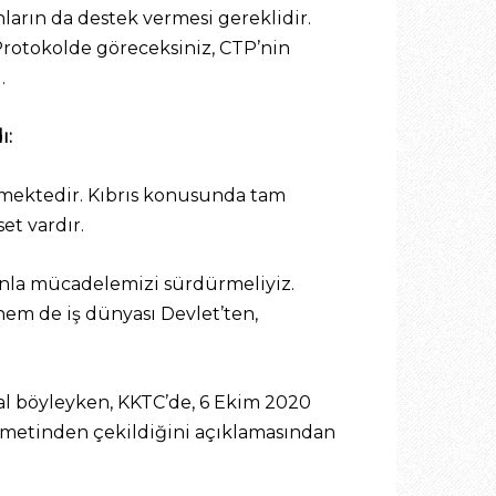
arın da destek vermesi gereklidir.
rotokolde göreceksiniz, CTP’nin
.
ı:
çmektedir. Kıbrıs konusunda tam
et vardır.
nla mücadelemizi sürdürmeliyiz.
em de iş dünyası Devlet’ten,
Hal böyleyken, KKTC’de, 6 Ekim 2020
ükümetinden çekildiğini açıklamasından