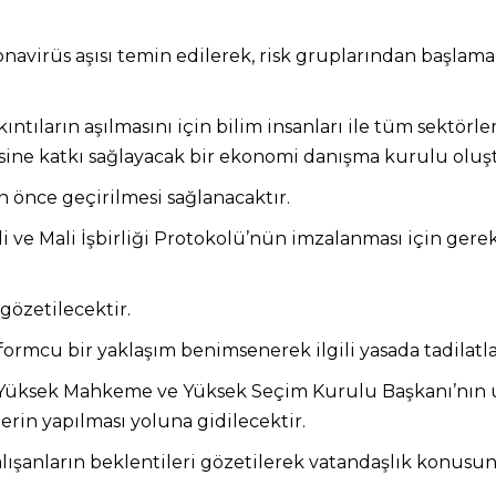
irüs aşısı temin edilerek, risk gruplarından başlamak
ıların aşılmasını için bilim insanları ile tüm sektörler
sine katkı sağlayacak bir ekonomi danışma kurulu oluşt
 önce geçirilmesi sağlanacaktır.
di ve Mali İşbirliği Protokolü’nün imzalanması için gere
 gözetilecektir.
ormcu bir yaklaşım benimsenerek ilgili yasada tadilatlar
 Yüksek Mahkeme ve Yüksek Seçim Kurulu Başkanı’nın uya
in yapılması yoluna gidilecektir.
 çalışanların beklentileri gözetilerek vatandaşlık konus