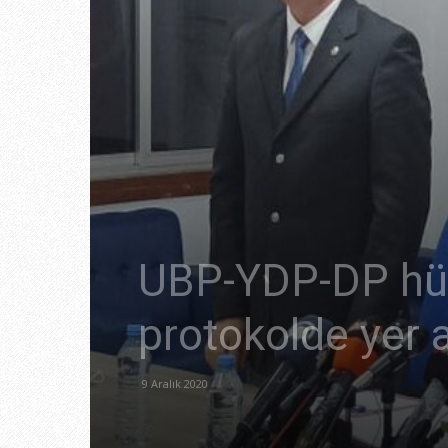
UBP-YDP-DP hük
protokolde yer 
9 Aralık 2020