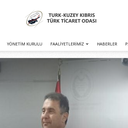
YÖNETIM KURULU
FAALIYETLERIMIZ
HABERLER
P
Türk
Kıbrıs
Türk