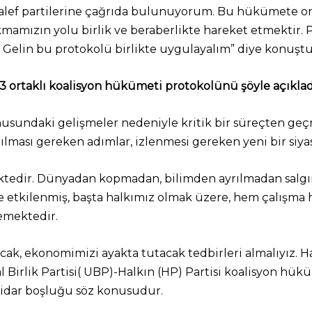
alef partilerine çağrıda bulunuyorum. Bu hükümete onl
ızın yolu birlik ve beraberlikte hareket etmektir. P
. Gelin bu protokolü birlikte uygulayalım” diye konuştu
3 ortaklı koalisyon hükümeti protokolünü şöyle açıklad
onusundaki gelişmeler nedeniyle kritik bir süreçten ge
lması gereken adımlar, izlenmesi gereken yeni bir siyas
ktedir. Dünyadan kopmadan, bilimden ayrılmadan salgı
tkilenmiş, başta halkımız olmak üzere, hem çalışma h
emektedir.
acak, ekonomimizi ayakta tutacak tedbirleri almalıyız. 
sal Birlik Partisi( UBP)-Halkın (HP) Partisi koalisyon h
iktidar boşluğu söz konusudur.