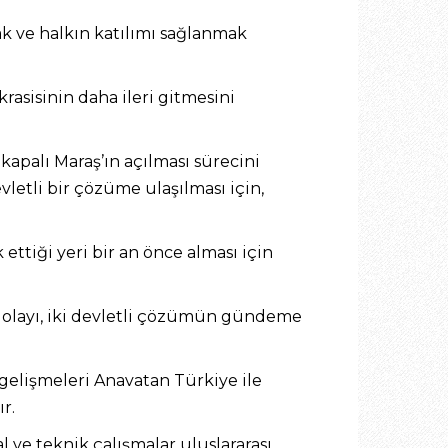
mak ve halkın katılımı sağlanmak
asisinin daha ileri gitmesini
apalı Maraş’ın açılması sürecini
letli bir çözüme ulaşılması için,
tiği yeri bir an önce alması için
olayı, iki devletli çözümün gündeme
elişmeleri Anavatan Türkiye ile
r.
l ve teknik çalışmalar uluslararası