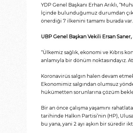
YDP Genel Başkanı Erhan Arıklı, “Muh
İçinde bulunduğumuz durumdan çıkmam
önerdiği 7 ilkenini tamamı burada var
UBP Genel Başkan Vekili Ersan Saner, 
“Ülkemiz sağlık, ekonomi ve Kıbrıs k
anlamıyla bir dönüm noktasındayız. Atı
Koronavirüs salgın halen devam etme
Ekonomimiz salgından olumsuz yönde e
hükümetten sorunlarına çözüm bekl
Bir an önce çalışma yaşamını rahatlat
tarihinde Halkın Partisi’nin (HP), Ulu
bu yana, yani 2 ayı aşkın bir süredir 