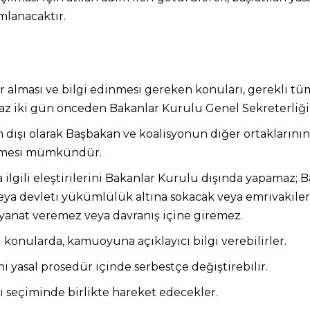
lanacaktır.
 alması ve bilgi edinmesi gereken konuları, gerekli tüm 
az iki gün önceden Bakanlar Kurulu Genel Sekreterliğine
 dışı olarak Başbakan ve koalisyonun diğer ortaklarının
rilmesi mümkündür.
lgili eleştirilerini Bakanlar Kurulu dışında yapamaz; Ba
eya devleti yükümlülük altına sokacak veya emrivakiler 
eyanat veremez veya davranış içine giremez.
li konularda, kamuoyuna açıklayıcı bilgi verebilirler.
 yasal prosedür içinde serbestçe değiştirebilir.
ğı seçiminde birlikte hareket edecekler.