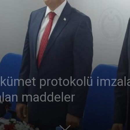
Ticaret
Odası
ümet protokolü imzala
alan maddeler