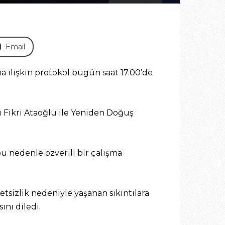
Email
a ilişkin protokol bugün saat 17.00’de
ı Fikri Ataoğlu ile Yeniden Doğuş
bu nedenle özverili bir çalışma
tsizlik nedeniyle yaşanan sıkıntılara
ını diledi.