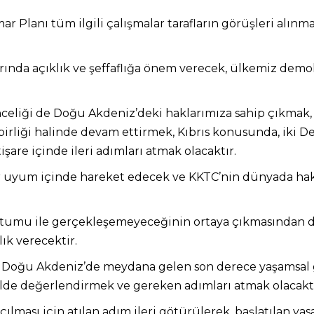
ar Planı tüm ilgili çalışmalar tarafların görüşleri alın
da açıklık ve şeffaflığa önem verecek, ülkemiz demokr
eliği de Doğu Akdeniz’deki haklarımıza sahip çıkmak, k
irliği halinde devam ettirmek, Kıbrıs konusunda, iki Dev
şare içinde ileri adımları atmak olacaktır.
yum içinde hareket edecek ve KKTC’nin dünyada hak et
tumu ile gerçekleşemeyeceğinin ortaya çıkmasından d
ık verecektir.
 Doğu Akdeniz’de meydana gelen son derece yaşamsal g
şekilde değerlendirmek ve gereken adımları atmak olacaktı
lması için atılan adım ileri götürülerek, başlatılan yasa