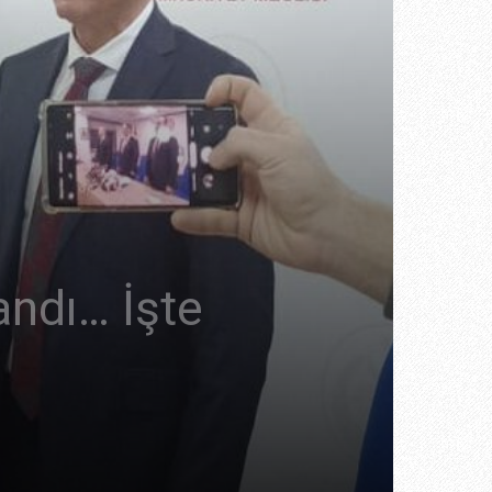
ndı… İşte