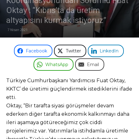
Koordinasyonundan Sorumlu Fuat
Oktay : “Kıbrıs’ta da üretim
Odası
altyapısını kurmak istiyoruz”
7 Nisan 2021
Facebook
Twitter
LinkedIn
WhatsApp
Email
Türkiye Cumhurbaşkanı Yardımcısı Fuat Oktay,
KKTC’ de üretimi güçlendirmek istediklerini ifade
etti.
Oktay, “Bir tarafta siyasi görüşmeler devam
ederken diğer tarafta ekonomik kalkınmayı daha
ileri aşamaya götüreceğimiz çok ciddi
projelerimiz var. Yatırımlarla istihdamla üretimle