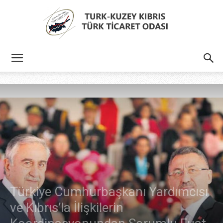
Türk
Kıbrıs
Türk
Türkiye Cumhurbaşkanı Yardımcısı
Ticaret
ve Kıbrıs’la İlişkilerin