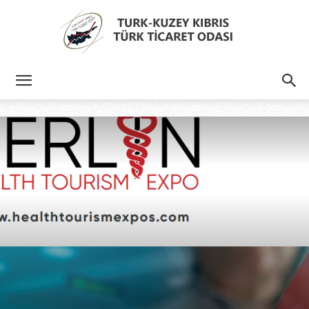
Türk
Kıbrıs
Türk
Ticaret