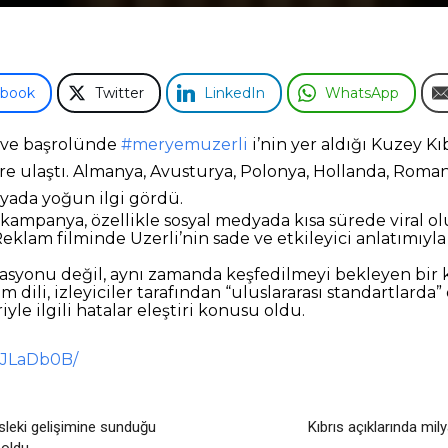
ebook
Twitter
LinkedIn
WhatsApp
n ve başrolünde
#meryemuzerli
i’nin yer aldığı Kuzey Kı
ere ulaştı. Almanya, Avusturya, Polonya, Hollanda, Rom
dyada yoğun ilgi gördü.
n kampanya, özellikle sosyal medyada kısa sürede viral
Reklam filminde Uzerli’nin sade ve etkileyici anlatımıyla
inasyonu değil, aynı zamanda keşfedilmeyi bekleyen bir k
m dili, izleyiciler tarafından “uluslararası standartlard
iyle ilgili hatalar eleştiri konusu oldu.
2JLaDb0B/
esleki gelişimine sunduğu
Kıbrıs açıklarında mil