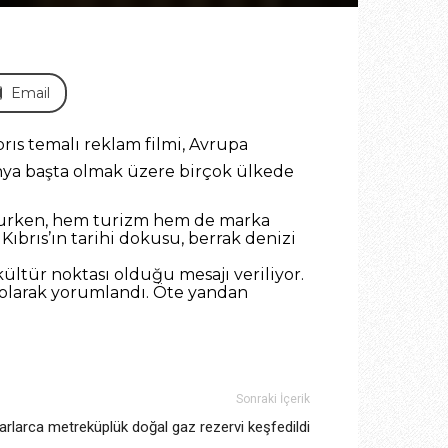
Email
brıs temalı reklam filmi, Avrupa
anya başta olmak üzere birçok ülkede
 olurken, hem turizm hem de marka
 Kıbrıs’ın tarihi dokusu, berrak denizi
ültür noktası olduğu mesajı veriliyor.
a” olarak yorumlandı. Öte yandan
Sonraki İçerik
yarlarca metreküplük doğal gaz rezervi keşfedildi