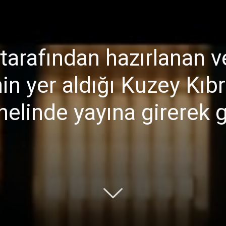
 tarafından hazırlanan 
Ticaret
in yer aldığı Kuzey Kıbr
nelinde yayına girerek g
Odası