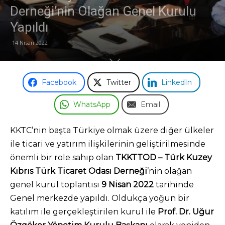
Derneği’nin Olağan Genel Kurulu
Odası
Yapıldı
14 Nisan 2022
Facebook
Twitter
LinkedIn
WhatsApp
Email
KKTC’nin başta Türkiye olmak üzere diğer ülkeler
ile ticari ve yatırım ilişkilerinin geliştirilmesinde
önemli bir role sahip olan
TKKTTOD –
Türk Kuzey
Kıbrıs Türk Ticaret Odası Derneği
’nin olağan
genel kurul toplantısı
9 Nisan 2022
tarihinde
Genel merkezde yapıldı. Oldukça yoğun bir
katılım ile gerçekleştirilen kurul ile
Prof. Dr. Uğur